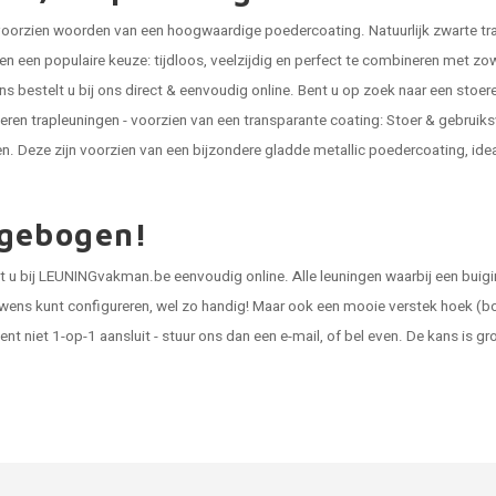
 - voorzien woorden van een hoogwaardige poedercoating. Natuurlijk zwarte 
gen
een populaire keuze: tijdloos, veelzijdig en perfect te combineren met zo
s bestelt u bij ons direct & eenvoudig online. Bent u op zoek naar een stoere
eren trapleuningen
- voorzien van een transparante coating: Stoer & gebruiksvr
en
. Deze zijn voorzien van een bijzondere gladde metallic poedercoating, idea
 gebogen!
lt u bij LEUNINGvakman.be eenvoudig online. Alle leuningen waarbij een buigi
 wens kunt configureren, wel zo handig! Maar ook een mooie verstek hoek (b
nt niet 1-op-1 aansluit - stuur ons dan een e-mail, of bel even. De kans is g