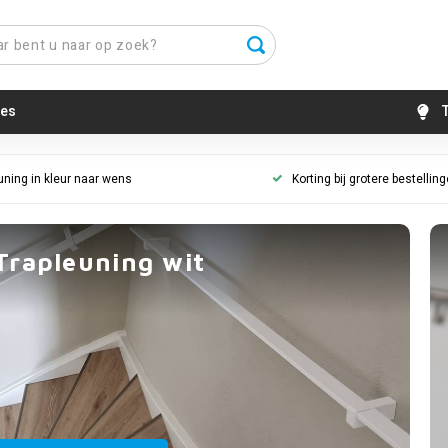
es
T
uning in kleur naar wens
Korting bij grotere bestellin
Trapleuning wit