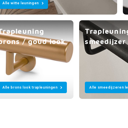
Alle witte leuningen
Trapleuning
Trapleunin
brons / goud look
smeedijzer
Alle brons look trapleuningen
Alle smeedijzeren l