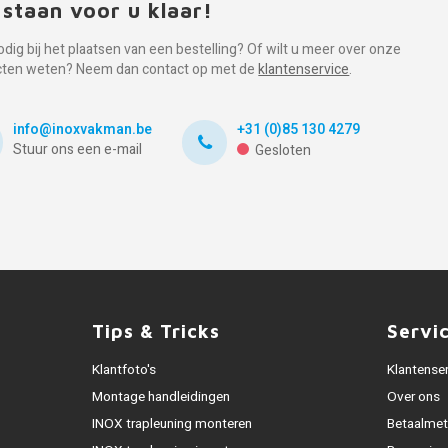
 staan voor u klaar!
odig bij het plaatsen van een bestelling? Of wilt u meer over onze
cten weten? Neem dan contact op met de
klantenservice
.
info@inoxvakman.be
+31 (0)85 130 4279
Stuur ons een e-mail
Gesloten
Tips & Tricks
Servi
Klantfoto's
Klantense
Montage handleidingen
Over ons
INOX trapleuning monteren
Betaalme