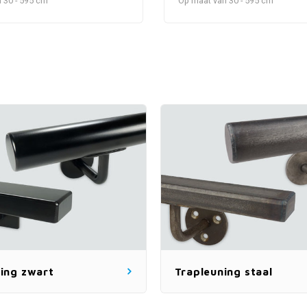
 30 - 595 cm
Op maat van 30 - 595 cm
ing zwart
Trapleuning staal