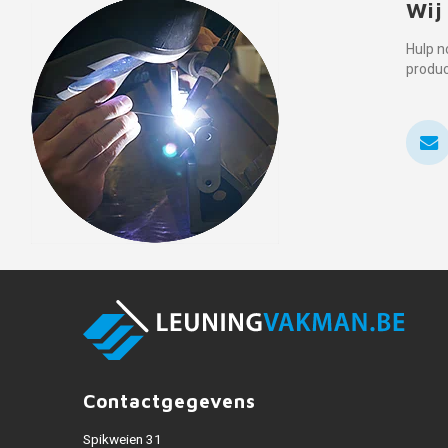
Wij
Hulp n
produ
Contactgegevens
Spikweien 31