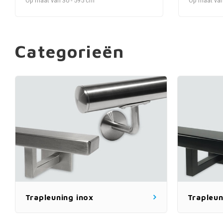
Op maat van 30 - 595 cm
Op maat van
Categorieën
Trapleuning inox
Trapleun