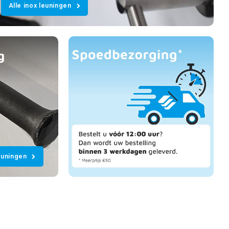
Alle inox leuningen
g
euningen