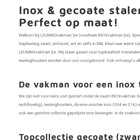
Inox & gecoate stalen
Perfect op maat!
Welkom bij LEUNINGvakman.be (voorheen INOXvakman.be); Speci
trapleuning zwart
, antraciet, wit en zelfs in RAL kleur naar wens! 
LEUNINGvakman.be. Wij staan garant voor topkwaliteit materialen 
leuninghouders
worden door ons voorgeboord. Ook ontvangt u alle
De vakman voor een inox 
We zijn niet voor niets ooit gestart onder de naam INOXvakman.be
rechthoekig), leuninghouders, diverse soorten inox (304 en 316) e
ook een gerichte collectie gepolijste inox leuningen. In de zoektoch
Topcollectie gecoate (zwa