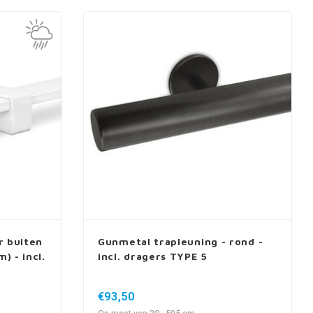
r buiten
Gunmetal trapleuning - rond -
) - incl.
incl. dragers TYPE 5
€93,50