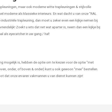
trapleuningen, maar ook moderne
witte trapleuningen
& stijlvolle
wel moderne als klassieke interieurs. En wat dacht u van onze "RAL
 industriële trapleuning, dan moet u zeker even een kijkje nemen bij
iendelijk! Zoekt u iets dat net wat aparter is, neem dan een kijkje bij
al als eyecatcher in uw gang / hal!
ng mogelijk is, hebben de optie om te kiezen voor de optie "met
oven, onder, of boven & onder) kunt u ook gewoon "mee" bestellen.
root dat onze ervaren vakmannen u van dienst kunnen zijn!