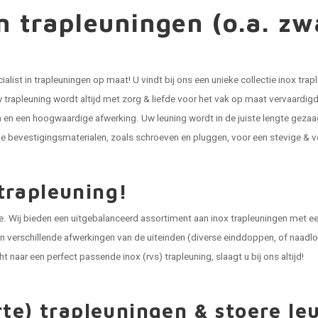
 trapleuningen (o.a. zwa
alist in
trapleuningen
op maat! U vindt bij ons een unieke collectie
inox trap
Uw trapleuning wordt altijd met zorg & liefde voor het vak op maat vervaardigd,
en een hoogwaardige afwerking. Uw leuning wordt in de juiste lengte gezaa
 bevestigingsmaterialen, zoals schroeven en pluggen, voor een stevige & v
trapleuning!
. Wij bieden een uitgebalanceerd assortiment aan inox trapleuningen met een
n verschillende afwerkingen van de uiteinden (diverse einddoppen, of naadloos
t naar een perfect passende inox (rvs) trapleuning, slaagt u bij ons altijd!
rte) trapleuningen & stoere le