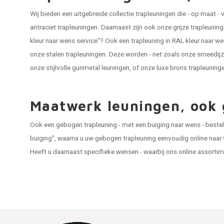
Wij bieden een uitgebreide collectie trapleuningen die - op maat
antraciet trapleuningen
. Daarnaast zijn ook onze
grijze trapleunin
kleur naar wens service"? Ook een trapleuning in RAL kleur naar wen
onze
stalen trapleuningen
. Deze worden - net zoals onze
smeedijz
onze stijlvolle gunmetal leuningen, of onze luxe
brons trapleuning
Maatwerk leuningen, ook
Ook een
gebogen trapleuning
- met een buiging naar wens - beste
buiging", waarna u uw gebogen trapleuning eenvoudig online naar
Heeft u daarnaast specifieke wensen - waarbij ons online assortime