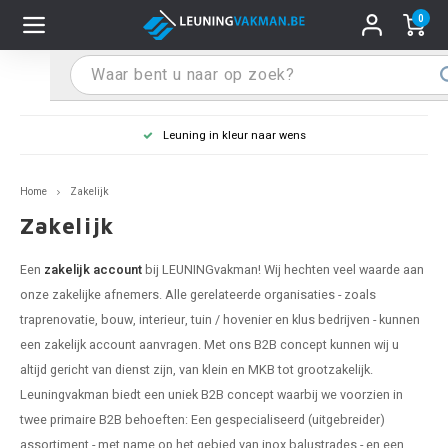
0
Hoofdmenu / Leuninghouders
Hoofdmenu / Tips & Tricks
Hoofdmenu / Trapleuning
Hoofdmenu / Extra
Leuninghouders
Tips & Tricks
Trapleuning
Extra
Leuning in kleur naar wens
pleuning inox
ninghouder inox
stiften
T
T
T
T
T
T
T
T
T
T
L
L
L
L
L
L
pleuning inmeten
Home
Zakelijk
pleuning zwart
uninghouder zwart
hoonmaak en onderhoud
T
T
T
T
T
T
T
T
T
T
L
L
L
L
L
L
pleuning monteren
Zakelijk
pleuning antraciet
ninghouder antraciet
stekhoek (voor een trapleuning)
T
T
T
T
T
T
T
T
T
T
L
L
A
A
L
A
Een
zakelijk account
bij LEUNINGvakman! Wij hechten veel waarde aan
onze zakelijke afnemers. Alle gerelateerde organisaties - zoals
pleuning grijs
ninghouder wit
ox einddoppen
T
T
T
A
T
T
A
T
A
A
L
A
A
traprenovatie, bouw, interieur, tuin / hovenier en klus bedrijven - kunnen
een zakelijk account aanvragen. Met ons B2B concept kunnen wij u
pleuning wit
ninghouder RAL kleur naar wens
x bochten en koppelstukken
T
T
A
A
T
A
A
altijd gericht van dienst zijn, van klein en MKB tot grootzakelijk.
Leuningvakman biedt een uniek B2B concept waarbij we voorzien in
pleuning RAL kleur naar wens
ninghouder staal
x flensen
T
A
A
twee primaire B2B behoeften: Een gespecialiseerd (uitgebreider)
assortiment - met name op het gebied van inox balustrades - en een