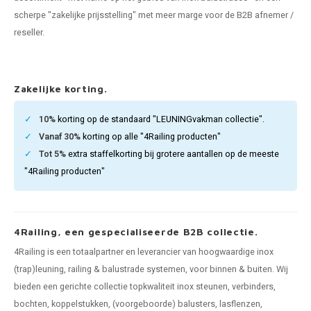
pleuning staal
hroeven
A
scherpe "zakelijke prijsstelling" met meer marge voor de B2B afnemer /
reseller.
pleuning smeedijzer
r en tap
pleuning gunmetal
rderobestang
Zakelijke korting.
pleuning brons
10%
korting op de standaard "LEUNINGvakman collectie".
Vanaf 30%
korting op alle "4Railing producten"
ulaire leuningen
Tot 5%
extra staffelkorting bij grotere aantallen op de meeste
"4Railing producten"
4Railing, een gespecialiseerde B2B collectie.
4Railing is een totaalpartner en leverancier van hoogwaardige inox
(trap)leuning, railing & balustrade systemen, voor binnen & buiten. Wij
bieden een gerichte collectie topkwaliteit inox steunen, verbinders,
bochten, koppelstukken, (voorgeboorde) balusters, lasflenzen,