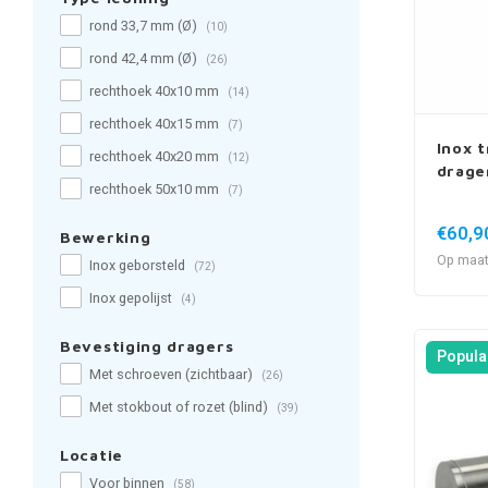
rond 33,7 mm (Ø)
(10)
rond 42,4 mm (Ø)
(26)
rechthoek 40x10 mm
(14)
rechthoek 40x15 mm
(7)
Inox t
rechthoek 40x20 mm
(12)
drage
rechthoek 50x10 mm
(7)
€60,9
Bewerking
Op maat
Inox geborsteld
(72)
Inox gepolijst
(4)
Bevestiging dragers
Popula
Met schroeven (zichtbaar)
(26)
Met stokbout of rozet (blind)
(39)
Locatie
Voor binnen
(58)