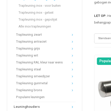
gebogen in
Trapleuning inox - voor buiten
Trapleuning inox - gelast
LET OP:
Hee
Trapleuning inox - gepolijst
behangpapie
Alle inox trapleuningen
Trapleuning zwart
Standaar
Trapleuning antraciet
Trapleuning grijs
Trapleuning wit
Popula
Trapleuning RAL kleur naar wens
Trapleuning staal
Trapleuning smeedijzer
Trapleuning gunmetal
Trapleuning brons
Populaire leuningen
Leuninghouders