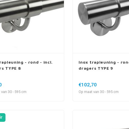
rapleuning - rond - incl.
Inox trapleuning - rond
rs TYPE 8
dragers TYPE 9
0
€102,70
 van 30 - 595 cm
Op maat van 30 - 595 cm
ir