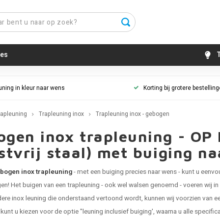
es
T
uning in kleur naar wens
Korting bij grotere bestellin
rapleuning
Trapleuning inox
Trapleuning inox - gebogen
ogen inox trapleuning - OP
stvrij staal) met buiging n
bogen inox trapleuning
- met een buiging precies naar wens - kunt u eenvo
en! Het buigen van een trapleuning - ook wel walsen genoemd - voeren wij i
edere
inox leuning
die onderstaand vertoond wordt, kunnen wij voorzien van ee
 kunt u kiezen voor de optie "leuning inclusief buiging', waarna u alle specifi