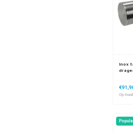
Inox t
drage
€91,9
Op maat
Popula