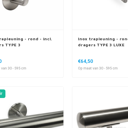
rapleuning - rond - incl.
Inox trapleuning - rond
rs TYPE 3
dragers TYPE 3 LUXE
0
€64,50
 van 30 - 595 cm
Op maat van 30 - 595 cm
ir