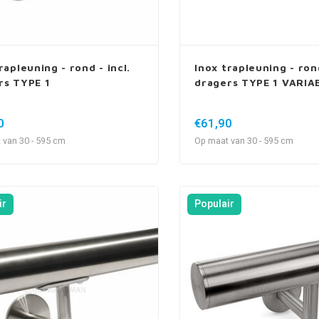
rapleuning - rond - incl.
Inox trapleuning - rond
rs TYPE 1
dragers TYPE 1 VARIA
0
€61,90
 van 30 - 595 cm
Op maat van 30 - 595 cm
ir
Populair