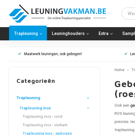
Trapleuning
Leuninghouders
Extra
Sampl
Maatwerk leuningen, ook gebogen!
Le
Home
T
Categorieën
Geb
(roe
Trapleuning
Ook een
ge
Trapleuning inox
RVS leuning
Trapleuning inox - rond
precisie. I
Trapleuning inox - vierkant
trapleuning
Trapleuning inox - gebogen