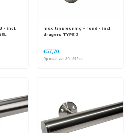
 - incl.
Inox trapleuning - rond - incl.
BEL
dragers TYPE 2
€57,70
Op maat van 30 - 595 cm