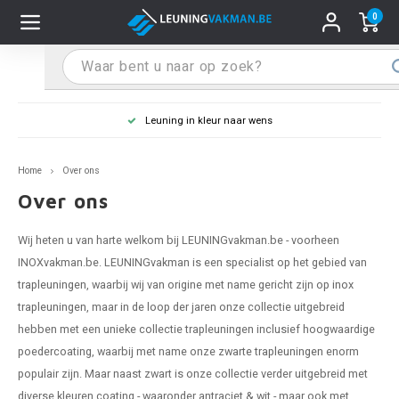
0
Hoofdmenu / Leuninghouders
Hoofdmenu / Tips & Tricks
Hoofdmenu / Trapleuning
Hoofdmenu / Extra
Leuninghouders
Tips & Tricks
Trapleuning
Extra
Leuning in kleur naar wens
pleuning inox
ninghouder inox
stiften
T
T
T
T
T
T
T
T
T
T
L
L
L
L
L
L
pleuning inmeten
Home
Over ons
pleuning zwart
uninghouder zwart
hoonmaak en onderhoud
T
T
T
T
T
T
T
T
T
T
L
L
L
L
L
L
pleuning monteren
Over ons
pleuning antraciet
ninghouder antraciet
stekhoek (voor een trapleuning)
T
T
T
T
T
T
T
T
T
T
L
L
A
A
L
A
Wij heten u van harte welkom bij LEUNINGvakman.be - voorheen
INOXvakman.be. LEUNINGvakman is een specialist op het gebied van
pleuning grijs
ninghouder wit
ox einddoppen
T
T
T
A
T
T
A
T
A
A
L
A
A
trapleuningen
, waarbij wij van origine met name gericht zijn op
inox
trapleuningen
, maar in de loop der jaren onze collectie uitgebreid
pleuning wit
ninghouder RAL kleur naar wens
x bochten en koppelstukken
T
T
A
A
T
A
A
hebben met een unieke collectie trapleuningen inclusief hoogwaardige
poedercoating, waarbij met name onze
zwarte trapleuningen
enorm
pleuning RAL kleur naar wens
ninghouder staal
x flensen
T
A
A
populair zijn. Maar naast zwart is onze collectie verder uitgebreid met
diverse kleuren coating - waaronder antraciet & wit - maar ook met