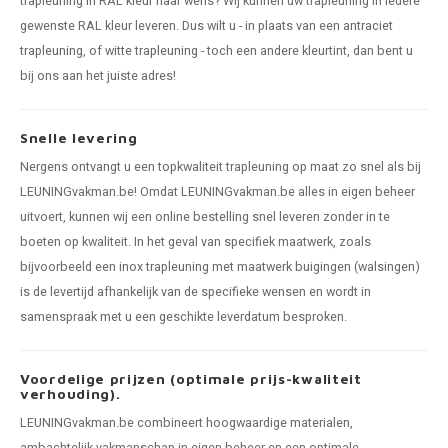
trapleuning in RAL kleur naar wens
? Wij kunnen uw trapleuning in iedere
gewenste RAL kleur leveren. Dus wilt u - in plaats van een
antraciet
trapleuning
, of
witte trapleuning
- toch een andere kleurtint, dan bent u
bij ons aan het juiste adres!
Snelle levering
Nergens ontvangt u een topkwaliteit trapleuning op maat zo snel als bij
LEUNINGvakman.be! Omdat LEUNINGvakman.be alles in eigen beheer
uitvoert, kunnen wij een online bestelling snel leveren zonder in te
boeten op kwaliteit. In het geval van specifiek maatwerk, zoals
bijvoorbeeld een inox trapleuning met maatwerk buigingen (walsingen)
is de levertijd afhankelijk van de specifieke wensen en wordt in
samenspraak met u een geschikte leverdatum besproken.
Voordelige prijzen (optimale prijs-kwaliteit
verhouding).
LEUNINGvakman.be combineert hoogwaardige materialen,
ambachtelijk vakmanschap in eigen beheer en een optimale