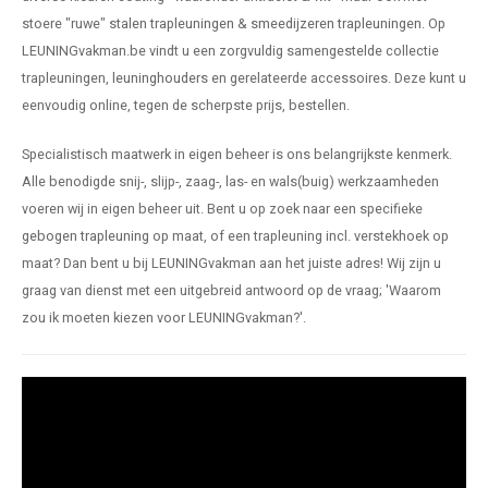
pleuning staal
hroeven
A
stoere "ruwe"
stalen trapleuningen
&
smeedijzeren trapleuningen
. Op
LEUNINGvakman.be vindt u een zorgvuldig samengestelde collectie
pleuning smeedijzer
r en tap
trapleuningen,
leuninghouders
en gerelateerde accessoires. Deze kunt u
eenvoudig online, tegen de scherpste prijs, bestellen.
pleuning gunmetal
rderobestang
Specialistisch maatwerk in eigen beheer is ons belangrijkste kenmerk.
pleuning brons
Alle benodigde snij-, slijp-, zaag-, las- en wals(buig) werkzaamheden
voeren wij in eigen beheer uit. Bent u op zoek naar een specifieke
ulaire leuningen
gebogen trapleuning
op maat, of een trapleuning incl. verstekhoek op
maat? Dan bent u bij LEUNINGvakman aan het juiste adres! Wij zijn u
graag van dienst met een uitgebreid antwoord op de vraag; 'Waarom
zou ik moeten kiezen voor LEUNINGvakman?'.