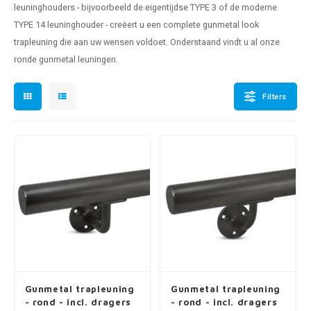
leuninghouders - bijvoorbeeld de eigentijdse TYPE 3 of de moderne
pleuning staal
hroeven
A
TYPE 14 leuninghouder - creëert u een complete
gunmetal look
trapleuning
die aan uw wensen voldoet. Onderstaand vindt u al onze
pleuning smeedijzer
r en tap
ronde gunmetal leuningen.
pleuning gunmetal
rderobestang
Filters
pleuning brons
ulaire leuningen
Gunmetal trapleuning
Gunmetal trapleuning
- rond - incl. dragers
- rond - incl. dragers