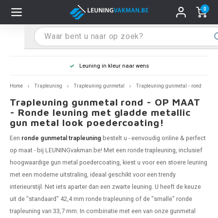
0
Hoofdmenu / Leuninghouders
Hoofdmenu / Tips & Tricks
Hoofdmenu / Trapleuning
Hoofdmenu / Extra
Leuninghouders
Tips & Tricks
Trapleuning
Extra
Leuning in kleur naar wens
pleuning inox
ninghouder inox
stiften
T
T
T
T
T
T
T
T
T
T
L
L
L
L
L
L
pleuning inmeten
Home
Trapleuning
Trapleuning gunmetal
Trapleuning gunmetal - rond
Trapleuning gunmetal rond - OP MAAT
pleuning zwart
uninghouder zwart
hoonmaak en onderhoud
T
T
T
T
T
T
T
T
T
T
L
L
L
L
L
L
pleuning monteren
- Ronde leuning met gladde metallic
gun metal look poedercoating!
pleuning antraciet
ninghouder antraciet
stekhoek (voor een trapleuning)
T
T
T
T
T
T
T
T
T
T
L
L
A
A
L
A
Een
ronde gunmetal trapleuning
bestelt u - eenvoudig online & perfect
op maat - bij LEUNINGvakman.be! Met een ronde
trapleuning
, inclusief
pleuning grijs
ninghouder wit
ox einddoppen
T
T
T
A
T
T
A
T
A
A
L
A
A
hoogwaardige gun metal poedercoating, kiest u voor een stoere leuning
met een moderne uitstraling, ideaal geschikt voor een trendy
pleuning wit
ninghouder RAL kleur naar wens
x bochten en koppelstukken
T
T
A
A
T
A
A
interieurstijl. Net iets aparter dan een
zwarte leuning
. U heeft de keuze
uit de "standaard" 42,4 mm ronde trapleuning of de "smalle" ronde
pleuning RAL kleur naar wens
ninghouder staal
x flensen
T
A
A
trapleuning van 33,7 mm. In combinatie met een van onze gunmetal