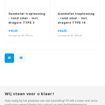
Gunmetal trapleuning
Gunmetal trapleuning
- rond smal - incl.
- rond smal - incl.
dragers TYPE 3
dragers TYPE 14
€93,05
€84,05
Op maat van 30 - 595 cm
Op maat van 30 - 595 cm
Wij staan voor u klaar!
Hulp nodig bij het plaatsen van een bestelling? Of wilt u meer over onze
producten weten? Neem dan contact op met de
klantenservice
.