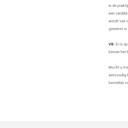
In de prakt
een verdikk
wordt van o
gewenst is.
VB:
Er is s
binnen het 
Mocht u mee
eenvoudig k
bestellen v