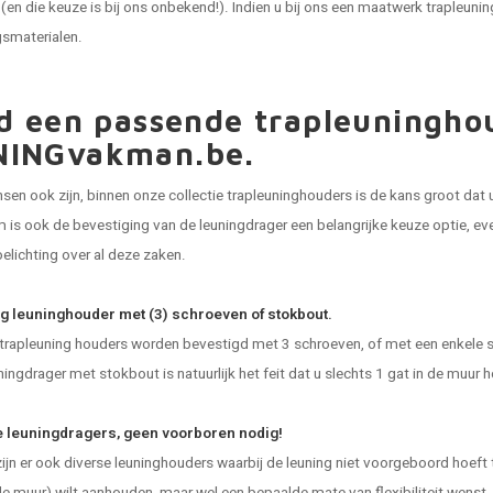
 (en die keuze is bij ons onbekend!). Indien u bij ons een maatwerk trapleunin
gsmaterialen.
jd een passende trapleuningho
NINGvakman.be.
en ook zijn, binnen onze collectie trapleuninghouders is de kans groot dat u
m is ook de bevestiging van de leuningdrager een belangrijke keuze optie, 
oelichting over al deze zaken.
g leuninghouder met (3) schroeven of stokbout.
trapleuning houders worden bevestigd met 3 schroeven, of met een enkele 
ningdrager met stokbout is natuurlijk het feit dat u slechts 1 gat in de muur 
 leuningdragers, geen voorboren nodig!
ijn er ook diverse leuninghouders waarbij de leuning niet voorgeboord hoeft