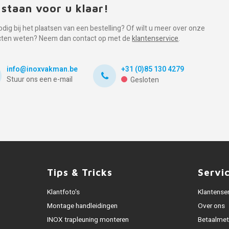
 staan voor u klaar!
odig bij het plaatsen van een bestelling? Of wilt u meer over onze
cten weten? Neem dan contact op met de
klantenservice
.
info@inoxvakman.be
+31 (0)85 130 4279
Stuur ons een e-mail
Gesloten
Tips & Tricks
Servi
Klantfoto's
Klantense
Montage handleidingen
Over ons
INOX trapleuning monteren
Betaalme