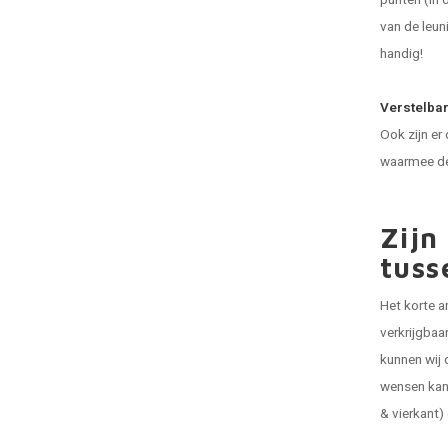
punten (in 
van de leun
handig!
Verstelbar
Ook zijn er 
waarmee de 
Zijn
tuss
Het korte an
verkrijgbaa
kunnen wij
wensen kan 
& vierkant)