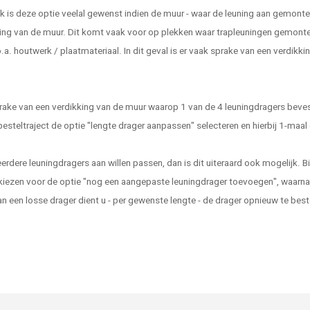
ijk is deze optie veelal gewenst indien de muur - waar de leuning aan gemonte
ing van de muur. Dit komt vaak voor op plekken waar trapleuningen gemontee
.a. houtwerk / plaatmateriaal. In dit geval is er vaak sprake van een verdikki
prake van een verdikking van de muur waarop 1 van de 4 leuningdragers bevest
besteltraject de optie "lengte drager aanpassen" selecteren en hierbij 1-maal
rdere leuningdragers aan willen passen, dan is dit uiteraard ook mogelijk. Bi
iezen voor de optie "nog een aangepaste leuningdrager toevoegen", waarna u
an een losse drager dient u - per gewenste lengte - de drager opnieuw te bes