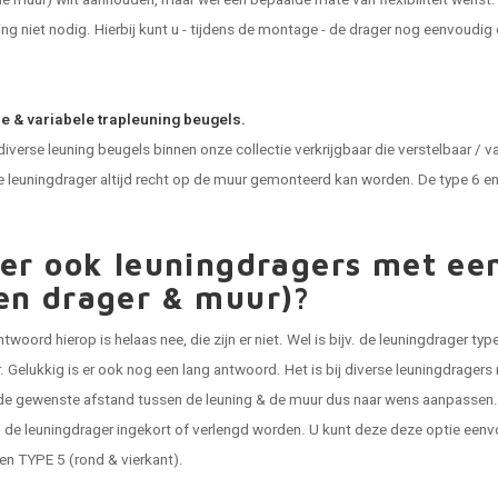
de muur) wilt aanhouden, maar wel een bepaalde mate van flexibiliteit wenst. K
ing niet nodig. Hierbij kunt u - tijdens de montage - de drager nog eenvoudig
e & variabele trapleuning beugels.
diverse leuning beugels binnen onze collectie verkrijgbaar die verstelbaar / va
leuningdrager altijd recht op de muur gemonteerd kan worden. De type 6 en 1
 er ook leuningdragers met een
en drager & muur)?
twoord hierop is helaas nee, die zijn er niet. Wel is bijv. de leuningdrager ty
r. Gelukkig is er ook nog een lang antwoord. Het is bij diverse leuningdrager
 de gewenste afstand tussen de leuning & de muur dus naar wens aanpassen
de leuningdrager ingekort of verlengd worden. U kunt deze deze optie eenvo
 en TYPE 5 (rond & vierkant).