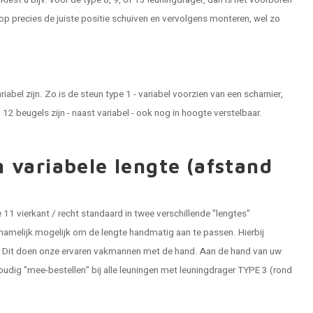
iest u bijv. voor de type 8, 9, of 13 leuningdrager, dan is het voorboren
 op precies de juiste positie schuiven en vervolgens monteren, wel zo
riabel zijn. Zo is de steun type 1 - variabel voorzien van een scharnier,
2 beugels zijn - naast variabel - ook nog in hoogte verstelbaar.
 variabele lengte (afstand
pe 11 vierkant / recht standaard in twee verschillende "lengtes"
s namelijk mogelijk om de lengte handmatig aan te passen. Hierbij
. Dit doen onze ervaren vakmannen met de hand. Aan de hand van uw
udig "mee-bestellen" bij alle leuningen met leuningdrager TYPE 3 (rond