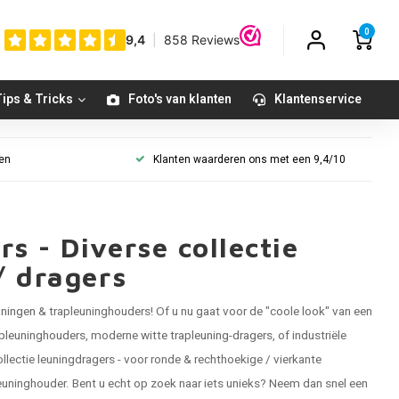
0
ips & Tricks
Foto's van klanten
Klantenservice
gen
Klanten waarderen ons met een 9,4/10
s - Diverse collectie
/ dragers
uningen
& trapleuninghouders! Of u nu gaat voor de "coole look" van een
rapleuninghouders
, moderne
witte trapleuning-dragers
, of industriële
llectie leuningdragers - voor ronde & rechthoekige / vierkante
e leuninghouder. Bent u echt op zoek naar iets unieks? Neem dan snel een