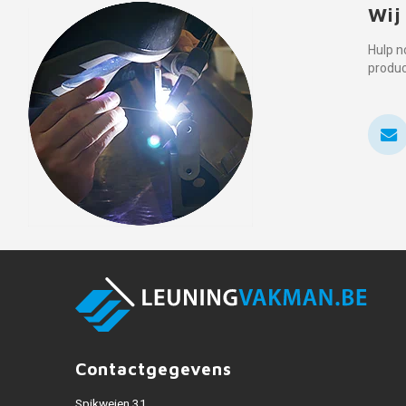
Wij
Hulp n
produ
Contactgegevens
Spikweien 31