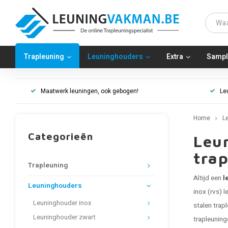
Trapleuning
Leuninghouders
Extra
Sampl
Maatwerk leuningen, ook gebogen!
Le
Home
L
Categorieën
Leun
trap
Trapleuning
Altijd een
l
Leuninghouders
inox (rvs) 
Leuninghouder inox
stalen trap
Leuninghouder zwart
trapleuning