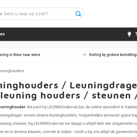
es
T
uning in kleur naar wens
Korting bij grotere bestellin
euninghouders
inghouders / Leuningdrager
leuning houders / steunen 
euninghouder
die past bij LEUNINGvakman,be, de online specialist in
traple
leuningdrager
, stoere
zwarte leuninghouders
, toegankelijke
antraciet-grijze t
leuning steunen
, bij LEUNINGvakman.be slaagt u altijd! Met een uitgebreide co
en en in diverse kleuren, vormen & stijlen - vindt u bij ons altijd de gewenst