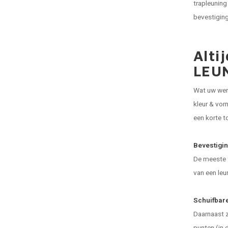
trapleuning
bevestigin
Alti
LEU
Wat uw wens
kleur & vor
een korte t
Bevestigin
De meeste 
van een leu
Schuifbare
Daarnaast z