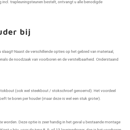
g incl. trapleuningsteunen bestelt, ontvangt u alle benodigde
uder bij
 slaagt! Naast de verschillende opties op het gebied van materiaal,
evenals de noodzaak van voorboren en de verstelbaarheid. Onderstaand
stokbout (ook wel steekbout / stokschroef genoemd). Het voordeel
hoeft te boren per houder (maar deze is wel een stuk groter).
 te worden. Deze optie is zeer handig in het geval u bestaande montage