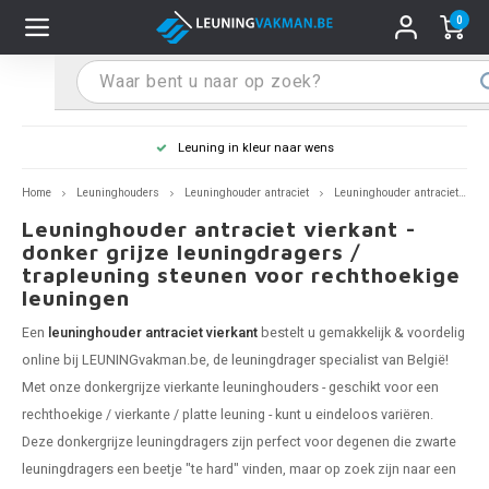
0
Hoofdmenu / Leuninghouders
Hoofdmenu / Tips & Tricks
Hoofdmenu / Trapleuning
Hoofdmenu / Extra
Leuninghouders
Tips & Tricks
Trapleuning
Extra
Leuning in kleur naar wens
pleuning inox
ninghouder inox
stiften
T
T
T
T
T
T
T
T
T
T
L
L
L
L
L
L
pleuning inmeten
Home
Leuninghouders
Leuninghouder antraciet
Leuninghouder antraciet - vierkant
Leuninghouder antraciet vierkant -
pleuning zwart
uninghouder zwart
hoonmaak en onderhoud
T
T
T
T
T
T
T
T
T
T
L
L
L
L
L
L
pleuning monteren
donker grijze leuningdragers /
trapleuning steunen voor rechthoekige
pleuning antraciet
ninghouder antraciet
stekhoek (voor een trapleuning)
T
T
T
T
T
T
T
T
T
T
L
L
A
A
L
A
leuningen
Een
leuninghouder antraciet vierkant
bestelt u gemakkelijk & voordelig
pleuning grijs
ninghouder wit
ox einddoppen
T
T
T
A
T
T
A
T
A
A
L
A
A
online bij LEUNINGvakman.be, de
leuningdrager
specialist van België!
Met onze donkergrijze vierkante leuninghouders - geschikt voor een
pleuning wit
ninghouder RAL kleur naar wens
x bochten en koppelstukken
T
T
A
A
T
A
A
rechthoekige / vierkante / platte leuning - kunt u eindeloos variëren.
Deze donkergrijze leuningdragers zijn perfect voor degenen die
zwarte
pleuning RAL kleur naar wens
ninghouder staal
x flensen
T
A
A
leuningdragers
een beetje "te hard" vinden, maar op zoek zijn naar een