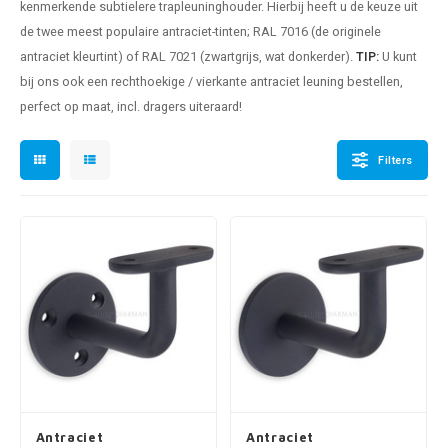
kenmerkende subtielere trapleuninghouder. Hierbij heeft u de keuze uit
pleuning staal
hroeven
A
de twee meest populaire antraciet-tinten; RAL 7016 (de originele
antraciet kleurtint) of RAL 7021 (zwartgrijs, wat donkerder).
TIP:
U kunt
pleuning smeedijzer
r en tap
bij ons ook een rechthoekige / vierkante
antraciet leuning
bestellen,
perfect op maat, incl. dragers uiteraard!
pleuning gunmetal
rderobestang
pleuning brons
Filters
ulaire leuningen
Antraciet
Antraciet