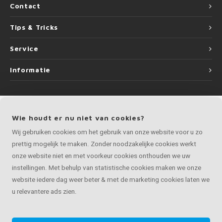
Contact
Tips & Tricks
Service
Informatie
Wie houdt er nu niet van cookies?
©
Copyright
2026 LEUNINGvakman.be | LEUNINGvakman.be is onderdeel van
Roca Online BV
Wij gebruiken cookies om het gebruik van onze website voor u zo
prettig mogelijk te maken. Zonder noodzakelijke cookies werkt
onze website niet en met voorkeur cookies onthouden we uw
instellingen. Met behulp van statistische cookies maken we onze
website iedere dag weer beter & met de marketing cookies laten we
u relevantere ads zien.