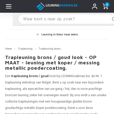
0
Hoofdmenu / Leuninghouders
Hoofdmenu / Tips & Tricks
Hoofdmenu / Trapleuning
Hoofdmenu / Extra
Leuninghouders
Tips & Tricks
Trapleuning
Extra
Leuning in kleur naar wens
pleuning inox
ninghouder inox
stiften
T
T
T
T
T
T
T
T
T
T
L
L
L
L
L
L
pleuning inmeten
Home
Trapleuning
Trapleuning brons
pleuning zwart
uninghouder zwart
hoonmaak en onderhoud
T
T
T
T
T
T
T
T
T
T
L
L
L
L
L
L
pleuning monteren
Trapleuning brons / goud look - OP
MAAT - leuning met koper / messing
metallic poedercoating.
pleuning antraciet
ninghouder antraciet
stekhoek (voor een trapleuning)
T
T
T
T
T
T
T
T
T
T
L
L
A
A
L
A
Een
trapleuning brons / goud
look bij LEUNINGvakman.be: de Nr. 1
pleuning grijs
ninghouder wit
ox einddoppen
T
T
T
A
T
T
A
T
A
A
L
A
A
trapleuning
webshop van België. Bent u op zoek naar een bijzondere
trapleuning, als eyecatcher van uw gang / hal, dan is onze prachtige
pleuning wit
ninghouder RAL kleur naar wens
x bochten en koppelstukken
T
T
A
A
T
A
A
bronzen leuning zeker het overwegen waard. Bij ons vindt u een unieke
collectie trapleuningen met een hoogwaardige gladde brons-
pleuning RAL kleur naar wens
ninghouder staal
x flensen
T
A
A
goudachtige metallic koper poedercoating. Kiest u voor deze