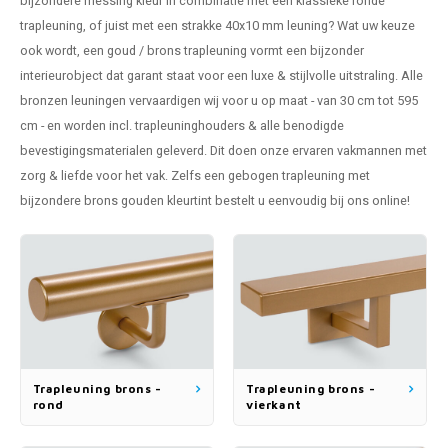
bijzondere messing kleur in combinatie met een klassieke ronde
pleuning staal
hroeven
A
trapleuning, of juist met een strakke 40x10 mm leuning? Wat uw keuze
ook wordt, een goud / brons trapleuning vormt een bijzonder
pleuning smeedijzer
r en tap
interieurobject dat garant staat voor een luxe & stijlvolle uitstraling. Alle
bronzen leuningen vervaardigen wij voor u op maat - van 30 cm tot 595
pleuning gunmetal
rderobestang
cm - en worden incl. trapleuninghouders & alle benodigde
bevestigingsmaterialen geleverd. Dit doen onze ervaren vakmannen met
pleuning brons
zorg & liefde voor het vak. Zelfs een gebogen trapleuning met
bijzondere brons gouden kleurtint bestelt u eenvoudig bij ons online!
ulaire leuningen
Trapleuning brons -
Trapleuning brons -
rond
vierkant