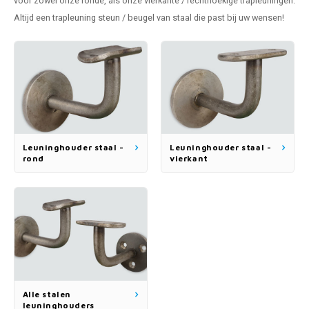
voor zowel onze ronde, als onze vierkante / rechthoekige trapleuningen.
pleuning staal
hroeven
A
Altijd een
trapleuning steun / beugel
van staal die past bij uw wensen!
pleuning smeedijzer
r en tap
pleuning gunmetal
rderobestang
pleuning brons
ulaire leuningen
Leuninghouder staal -
Leuninghouder staal -
rond
vierkant
Alle stalen
leuninghouders