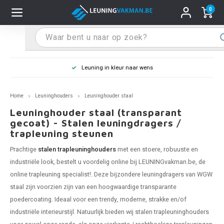
0
Hoofdmenu / Leuninghouders
Hoofdmenu / Tips & Tricks
Hoofdmenu / Trapleuning
Hoofdmenu / Extra
Leuninghouders
Tips & Tricks
Trapleuning
Extra
Leuning in kleur naar wens
pleuning inox
ninghouder inox
stiften
T
T
T
T
T
T
T
T
T
T
L
L
L
L
L
L
pleuning inmeten
Home
Leuninghouders
Leuninghouder staal
pleuning zwart
uninghouder zwart
hoonmaak en onderhoud
T
T
T
T
T
T
T
T
T
T
L
L
L
L
L
L
pleuning monteren
Leuninghouder staal (transparant
gecoat) - Stalen leuningdragers /
trapleuning steunen
pleuning antraciet
ninghouder antraciet
stekhoek (voor een trapleuning)
T
T
T
T
T
T
T
T
T
T
L
L
A
A
L
A
Prachtige
stalen trapleuninghouders
met een stoere, robuuste en
pleuning grijs
ninghouder wit
ox einddoppen
T
T
T
A
T
T
A
T
A
A
L
A
A
industriële look, bestelt u voordelig online bij LEUNINGvakman.be, de
online
trapleuning
specialist!. Deze bijzondere leuningdragers van WGW
pleuning wit
ninghouder RAL kleur naar wens
x bochten en koppelstukken
T
T
A
A
T
A
A
staal zijn voorzien zijn van een hoogwaardige transparante
poedercoating. Ideaal voor een trendy, moderne, strakke en/of
pleuning RAL kleur naar wens
ninghouder staal
x flensen
T
A
A
industriële interieurstijl. Natuurlijk bieden wij stalen trapleuninghouders