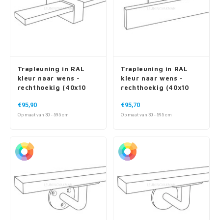
Trapleuning in RAL
Trapleuning in RAL
kleur naar wens -
kleur naar wens -
rechthoekig (40x10
rechthoekig (40x10
mm) - incl. dragers
mm) - incl. dragers
€95,90
€95,70
TYPE 13
TYPE 16
Op maat van 30 - 595 cm
Op maat van 30 - 595 cm
Trapleuning in RAL
Trapleuning in RAL
kleur naar wens -
kleur naar wens -