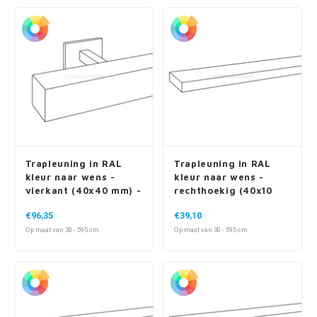
Trapleuning in RAL
Trapleuning in RAL
kleur naar wens -
kleur naar wens -
vierkant (40x40 mm) -
rechthoekig (40x10
incl. dragers TYPE 16
mm)
€96,35
€39,10
Op maat van 30 - 595 cm
Op maat van 30 - 595 cm