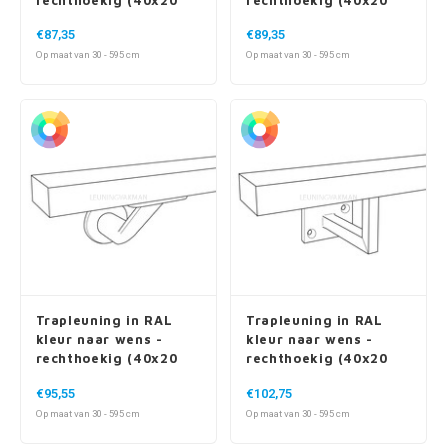
Trapleuning in RAL
Trapleuning in RAL
kleur naar wens -
kleur naar wens -
rechthoekig (40x20
rechthoekig (40x20
mm) - incl. dragers
mm) - incl. dragers
€95,55
€102,75
TYPE 7 LUXE
TYPE 10
Op maat van 30 - 595 cm
Op maat van 30 - 595 cm