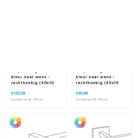
Trapleuning in RAL
Trapleuning in RAL
kleur naar wens -
kleur naar wens -
rechthoekig (40x10
rechthoekig (40x10
mm) - incl. dragers
mm) - incl. dragers
€102,30
€93,90
TYPE 10
TYPE 11
Op maat van 30 - 595 cm
Op maat van 30 - 595 cm