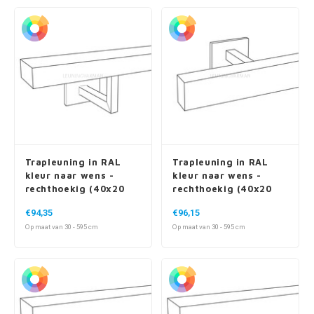
Trapleuning in RAL
Trapleuning in RAL
kleur naar wens -
kleur naar wens -
rechthoekig (40x20
rechthoekig (40x20
mm) - incl. dragers
mm) - incl. dragers
€94,35
€96,15
TYPE 11
TYPE 16
Op maat van 30 - 595 cm
Op maat van 30 - 595 cm