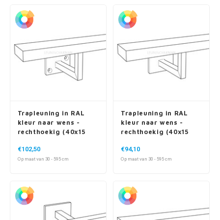
Trapleuning in RAL
Trapleuning in RAL
kleur naar wens -
kleur naar wens -
rechthoekig (40x15
rechthoekig (40x15
mm) - incl. dragers
mm) - incl. dragers
€102,50
€94,10
TYPE 10
TYPE 11
Op maat van 30 - 595 cm
Op maat van 30 - 595 cm