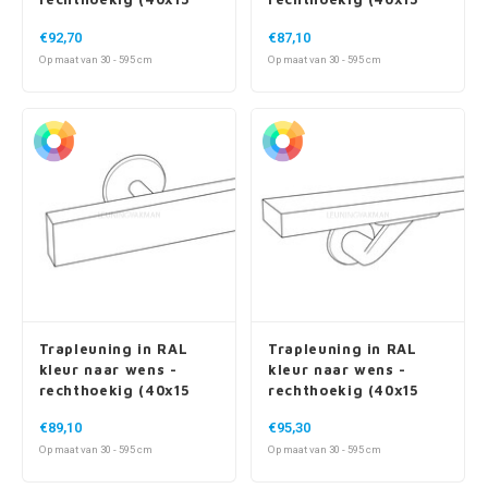
Trapleuning in RAL
Trapleuning in RAL
kleur naar wens -
kleur naar wens -
rechthoekig (40x15
rechthoekig (40x15
mm) - incl. dragers
mm) - incl. dragers
€89,10
€95,30
TYPE 5
TYPE 7 LUXE
Op maat van 30 - 595 cm
Op maat van 30 - 595 cm