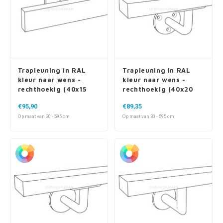
Trapleuning in RAL
Trapleuning in RAL
kleur naar wens -
kleur naar wens -
rechthoekig (40x15
rechthoekig (40x20
mm) - incl. dragers
mm) - incl. dragers
€95,90
€89,35
TYPE 16
TYPE 1
Op maat van 30 - 595 cm
Op maat van 30 - 595 cm
Trapleuning in RAL
Trapleuning in RAL
kleur naar wens -
kleur naar wens -