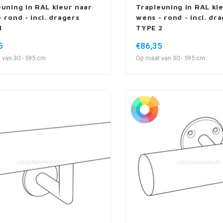
euning in RAL kleur naar
Trapleuning in RAL kl
 rond - incl. dragers
wens - rond - incl. dr
1
TYPE 2
5
€86,35
 van 30 - 595 cm
Op maat van 30 - 595 cm