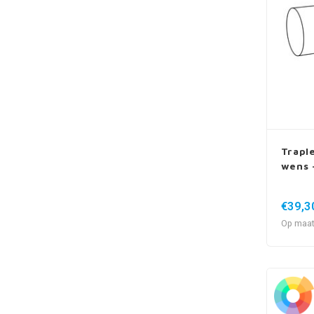
Trapl
wens 
€39,3
Op maat