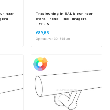
eur naar
Trapleuning in RAL kleur naar
agers
wens - rond - incl. dragers
TYPE 5
€89,55
Op maat van 30 - 595 cm