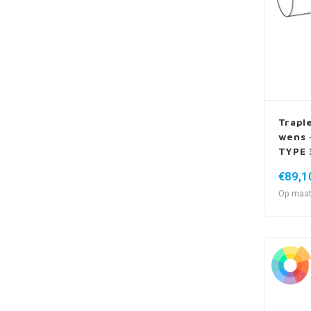
Trapl
wens -
TYPE 
€89,1
Op maat