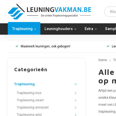
Trapleuning
Leuninghouders
Extra
Sampl
Maatwerk leuningen, ook gebogen!
Le
Home
T
Categorieën
Alle
op 
Trapleuning
Altijd een
Trapleuning inox
unieke kleu
Trapleuning zwart
maat van LE
Trapleuning antraciet
trapleuning
Trapleuning grijs