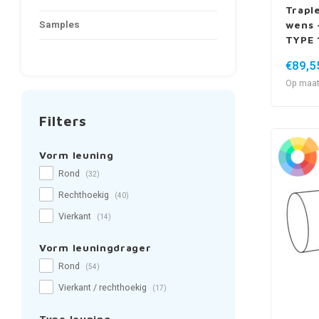
Trapl
Samples
wens -
TYPE 
€89,5
Op maat
Filters
Vorm leuning
Rond
(32)
Rechthoekig
(40)
Vierkant
(14)
Vorm leuningdrager
Rond
(54)
Vierkant / rechthoekig
(17)
Type leuning