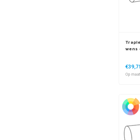
Trapl
wens 
€39,7
Op maat