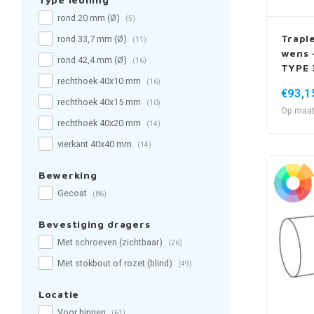
rond 20 mm (Ø)
(5)
Trapl
rond 33,7 mm (Ø)
(11)
wens -
rond 42,4 mm (Ø)
(16)
TYPE 
rechthoek 40x10 mm
(16)
€93,1
rechthoek 40x15 mm
(10)
Op maat
rechthoek 40x20 mm
(14)
vierkant 40x40 mm
(14)
Bewerking
Gecoat
(86)
Bevestiging dragers
Met schroeven (zichtbaar)
(26)
Met stokbout of rozet (blind)
(49)
Locatie
Voor binnen
(61)