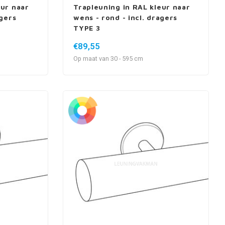
eur naar
Trapleuning in RAL kleur naar
agers
wens - rond - incl. dragers
TYPE 3
€89,55
Op maat van 30 - 595 cm