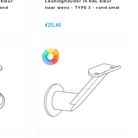
 kleur
Leuninghouder in RAL kleur
rond
naar wens - TYPE 3 - rond smal
€25,40