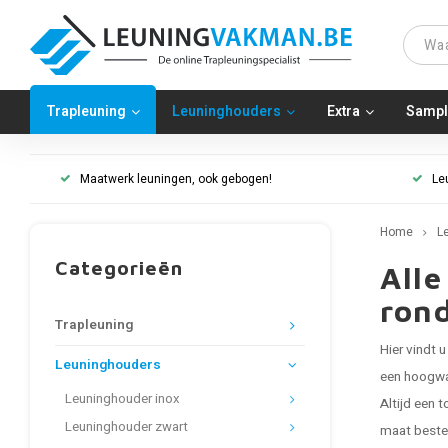
Trapleuning
Leuninghouders
Extra
Sampl
Maatwerk leuningen, ook gebogen!
Le
Home
L
Categorieën
Alle
ron
Trapleuning
Hier vindt 
Leuninghouders
een hoogwaa
Leuninghouder inox
Altijd een 
Leuninghouder zwart
maat bestel