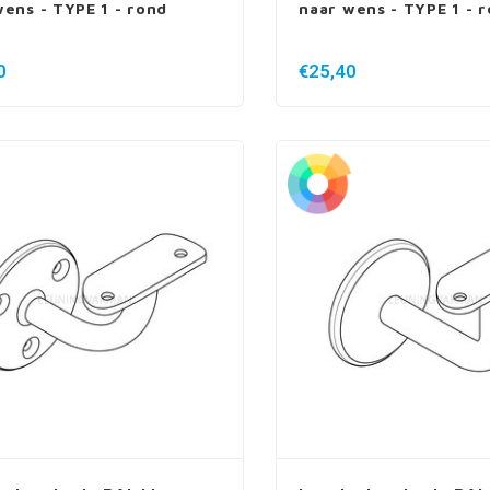
wens - TYPE 1 - rond
naar wens - TYPE 1 - 
0
€25,40