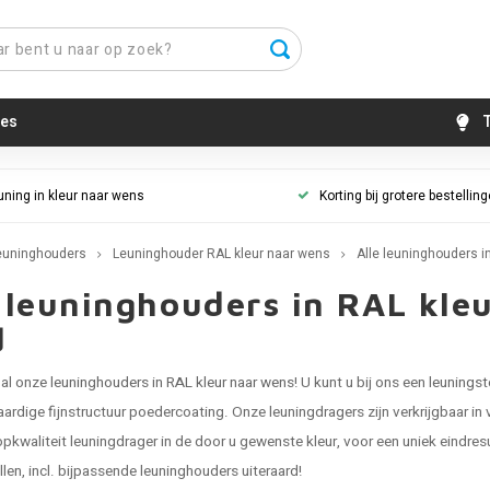
es
T
uning in kleur naar wens
Korting bij grotere bestellin
euninghouders
Leuninghouder RAL kleur naar wens
Alle leuninghouders in
 leuninghouders in RAL kle
d
u al onze
leuninghouders in RAL kleur naar wens
! U kunt u bij ons een
leunings
rdige fijnstructuur poedercoating. Onze leuningdragers zijn verkrijgbaar in 
topkwaliteit leuningdrager in de door u gewenste kleur, voor een uniek eindres
len, incl. bijpassende leuninghouders uiteraard!