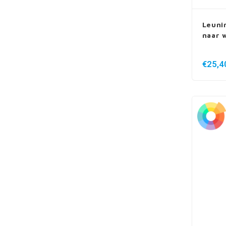
Leuni
naar 
€25,4