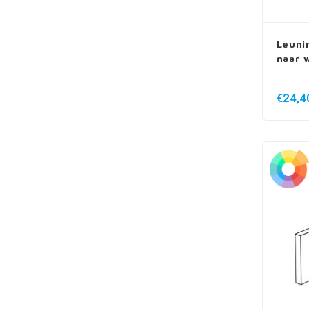
Leuni
naar 
€24,4