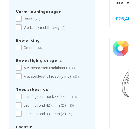
naar 
Vorm leuningdrager
€25,4
Rond
(28)
Vierkant / rechthoekig
(9)
Bewerking
Gecoat
(37)
Bevestiging dragers
Met schroeven (zichtbaar)
(14)
Met stokbout of rozet (blind)
(23)
Toepasbaar op
Leuning rechthoek / vierkant
(16)
Leuning rond 42,4 mm (Ø)
(13)
Leuning rond 33,7 mm (Ø)
(9)
Locatie