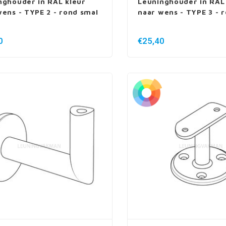
nghouder in RAL kleur
Leuninghouder in RAL
wens - TYPE 2 - rond smal
naar wens - TYPE 3 - 
0
€25,40