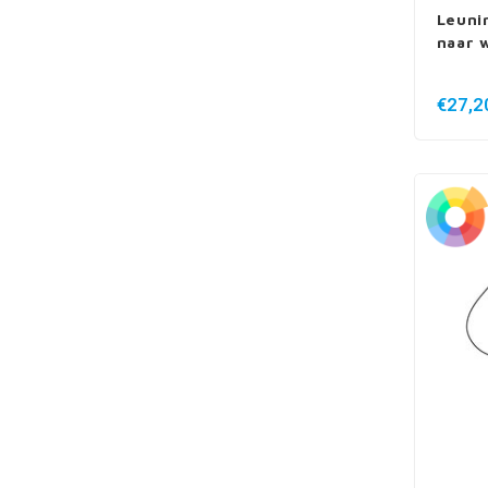
Leuni
naar 
€27,2