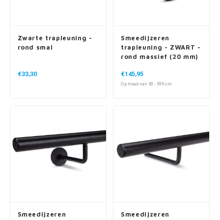
Zwarte trapleuning -
Smeedijzeren
rond smal
trapleuning - ZWART -
rond massief (20 mm)
- incl. dragers TYPE 1
€33,30
€145,95
Op maat van 30 - 595 cm
Smeedijzeren
Smeedijzeren