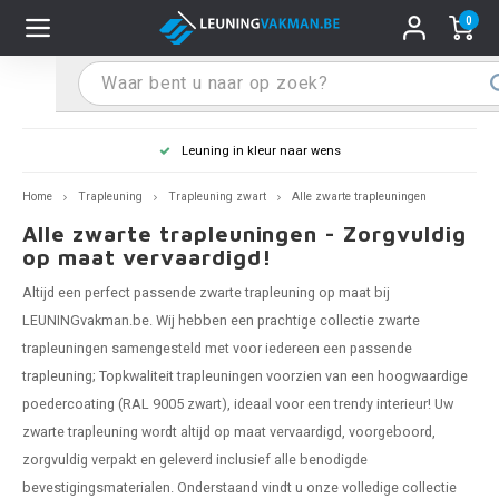
0
Hoofdmenu / Leuninghouders
Hoofdmenu / Tips & Tricks
Hoofdmenu / Trapleuning
Hoofdmenu / Extra
Leuninghouders
Tips & Tricks
Trapleuning
Extra
Leuning in kleur naar wens
pleuning inox
ninghouder inox
stiften
T
T
T
T
T
T
T
T
T
T
L
L
L
L
L
L
pleuning inmeten
Home
Trapleuning
Trapleuning zwart
Alle zwarte trapleuningen
Alle zwarte trapleuningen - Zorgvuldig
pleuning zwart
uninghouder zwart
hoonmaak en onderhoud
T
T
T
T
T
T
T
T
T
T
L
L
L
L
L
L
pleuning monteren
op maat vervaardigd!
Altijd een perfect passende zwarte trapleuning op maat bij
pleuning antraciet
ninghouder antraciet
stekhoek (voor een trapleuning)
T
T
T
T
T
T
T
T
T
T
L
L
A
A
L
A
LEUNINGvakman.be. Wij hebben een prachtige collectie zwarte
trapleuningen samengesteld met voor iedereen een passende
pleuning grijs
ninghouder wit
ox einddoppen
T
T
T
A
T
T
A
T
A
A
L
A
A
trapleuning
; Topkwaliteit trapleuningen voorzien van een hoogwaardige
pleuning wit
ninghouder RAL kleur naar wens
x bochten en koppelstukken
poedercoating (RAL 9005 zwart), ideaal voor een trendy interieur! Uw
T
T
A
A
T
A
A
zwarte trapleuning
wordt altijd op maat vervaardigd, voorgeboord,
pleuning RAL kleur naar wens
ninghouder staal
x flensen
T
A
A
zorgvuldig verpakt en geleverd inclusief alle benodigde
bevestigingsmaterialen. Onderstaand vindt u onze volledige collectie