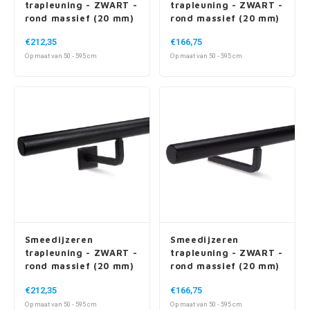
trapleuning - ZWART -
trapleuning - ZWART -
rond massief (20 mm)
rond massief (20 mm)
- incl. ronde dragers -
- incl. ronde dragers
€212,35
€166,75
met rozet
Op maat van 50 - 595 cm
Op maat van 50 - 595 cm
Smeedijzeren
Smeedijzeren
trapleuning - ZWART -
trapleuning - ZWART -
rond massief (20 mm)
rond massief (20 mm)
- incl. vierkante
- incl. vierkante
€212,35
€166,75
dragers - met rozet
dragers
Op maat van 50 - 595 cm
Op maat van 50 - 595 cm