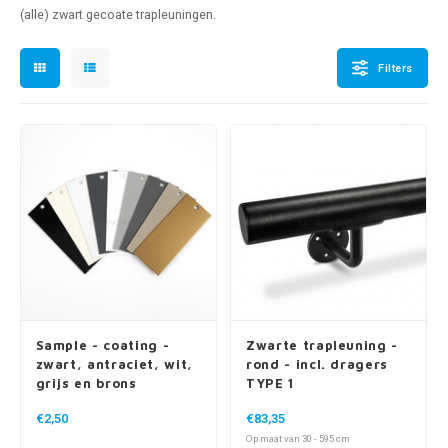
pleuning staal
hroeven
A
(alle) zwart gecoate trapleuningen.
pleuning smeedijzer
r en tap
Filters
pleuning gunmetal
rderobestang
pleuning brons
ulaire leuningen
Sample - coating -
Zwarte trapleuning -
zwart, antraciet, wit,
rond - incl. dragers
grijs en brons
TYPE 1
€2,50
€83,35
Op maat van 30 - 595 cm