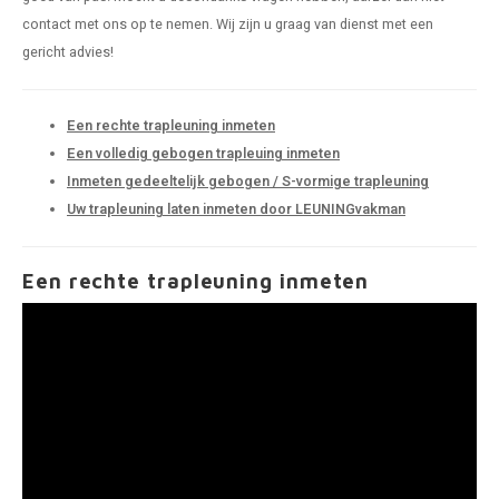
pleuning staal
hroeven
A
contact met ons op te nemen. Wij zijn u graag van dienst met een
gericht advies!
pleuning smeedijzer
r en tap
pleuning gunmetal
rderobestang
Een rechte trapleuning inmeten
Een volledig gebogen trapleuing inmeten
pleuning brons
Inmeten gedeeltelijk gebogen / S-vormige trapleuning
Uw trapleuning laten inmeten door LEUNINGvakman
ulaire leuningen
Een rechte trapleuning inmeten