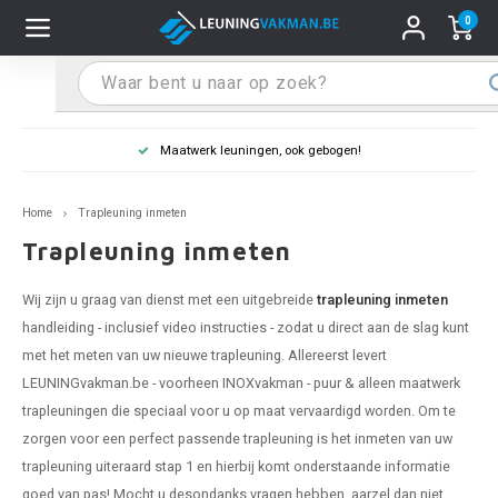
0
Hoofdmenu / Leuninghouders
Hoofdmenu / Tips & Tricks
Hoofdmenu / Trapleuning
Hoofdmenu / Extra
Leuninghouders
Tips & Tricks
Trapleuning
Extra
Leuning in kleur naar wens
pleuning inox
ninghouder inox
stiften
T
T
T
T
T
T
T
T
T
T
L
L
L
L
L
L
pleuning inmeten
Home
Trapleuning inmeten
pleuning zwart
uninghouder zwart
hoonmaak en onderhoud
T
T
T
T
T
T
T
T
T
T
L
L
L
L
L
L
pleuning monteren
Trapleuning inmeten
pleuning antraciet
ninghouder antraciet
stekhoek (voor een trapleuning)
T
T
T
T
T
T
T
T
T
T
L
L
A
A
L
A
Wij zijn u graag van dienst met een uitgebreide
trapleuning inmeten
handleiding - inclusief video instructies - zodat u direct aan de slag kunt
pleuning grijs
ninghouder wit
ox einddoppen
T
T
T
A
T
T
A
T
A
A
L
A
A
met het meten van uw nieuwe
trapleuning
. Allereerst levert
LEUNINGvakman.be - voorheen INOXvakman - puur & alleen maatwerk
pleuning wit
ninghouder RAL kleur naar wens
x bochten en koppelstukken
T
T
A
A
T
A
A
trapleuningen die speciaal voor u op maat vervaardigd worden. Om te
zorgen voor een perfect passende trapleuning is het inmeten van uw
pleuning RAL kleur naar wens
ninghouder staal
x flensen
T
A
A
trapleuning uiteraard stap 1 en hierbij komt onderstaande informatie
goed van pas! Mocht u desondanks vragen hebben, aarzel dan niet