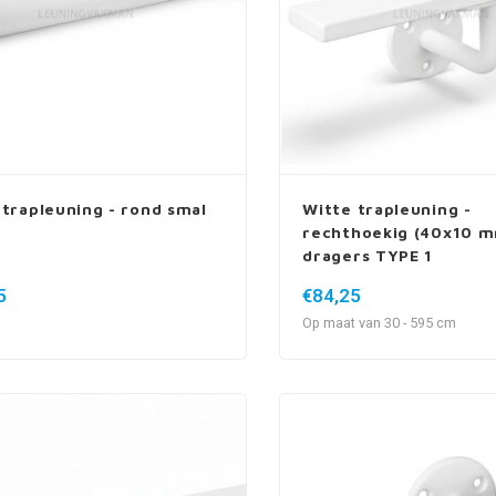
 trapleuning - rond smal
Witte trapleuning -
rechthoekig (40x10 mm
dragers TYPE 1
5
€84,25
Op maat van 30 - 595 cm