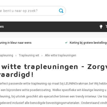
es
T
uning in kleur naar wens
Korting bij grotere bestellin
rapleuning
Trapleuning wit
Alle witte trapleuningen
 witte trapleuningen - Zor
vaardigd!
perfect passende
witte trapleuning op maat
bij LEUNINGvakman.be! Wij hebben
een bijzondere witte poedercoating. Welke specifieke wit-kleurige leuning u
 leuning, bij uitstek geschikt als eyecatcher binnen een trendy interieur. Uw
tr
geleverd inclusief alle benodigde bevestigingsmaterialen. Onderstaand vindt u