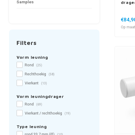
Samples
drage
€84,9
Op maat
Filters
Vorm leuning
Rond
(25)
Rechthoekig
(58)
Vierkant
(13)
Vorm leuningdrager
Rond
(69)
Vierkant / rechthoekig
(19)
Type leuning
rond 33,7 mm (Ø)
(10)