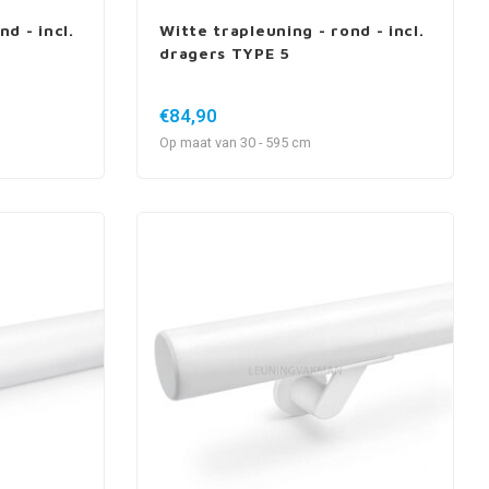
d - incl.
Witte trapleuning - rond - incl.
dragers TYPE 5
€84,90
Op maat van 30 - 595 cm