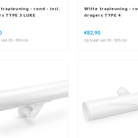
trapleuning - rond - incl.
Witte trapleuning - ron
rs TYPE 3 LUXE
dragers TYPE 4
0
€82,90
 van 30 - 595 cm
Op maat van 30 - 595 cm