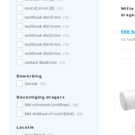
Witte 
rond 42,4 mm (Ø)
(15)
drage
rechthoek 40x10 mm
(15)
rechthoek 40x15 mm
(10)
€88,5
rechthoek 40x20 mm
(13)
Op maat
rechthoek 50x10 mm
(10)
rechthoek 50x20 mm
(10)
vierkant 40x40 mm
(13)
Bewerking
Gecoat
(96)
Bevestiging dragers
Met schroeven (zichtbaar)
(30)
Met stokbout of rozet (blind)
(58)
Locatie