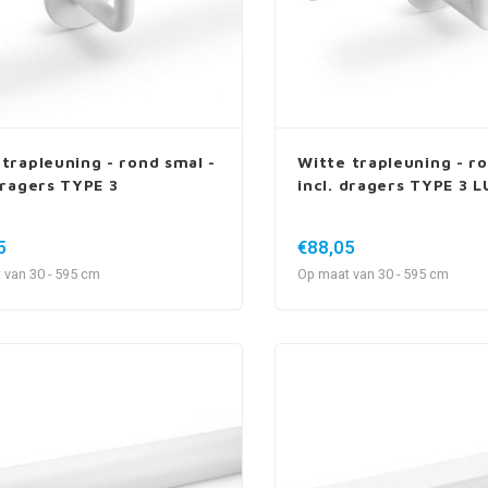
 trapleuning - rond smal -
Witte trapleuning - ro
dragers TYPE 3
incl. dragers TYPE 3 
5
€88,05
 van 30 - 595 cm
Op maat van 30 - 595 cm