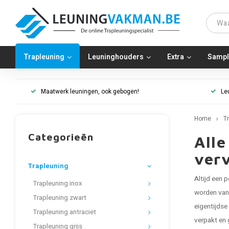
Trapleuning
Leuninghouders
Extra
Sampl
Maatwerk leuningen, ook gebogen!
Le
Home
T
Categorieën
Alle
ver
Trapleuning
Altijd een 
Trapleuning inox
worden van 
Trapleuning zwart
eigentijdse
Trapleuning antraciet
verpakt en 
Trapleuning grijs