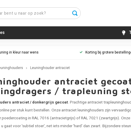
es
T
uning in kleur naar wens
Korting bij grotere bestellin
euninghouders
Leuninghouder antraciet
inghouder antraciet gecoat
ingdragers / trapleuning s
ders antraciet / donkergrijs gecoat
. Prachtige antraciet
trapleuninghou
nline per stuk kunt bestellen. Onze antraciet leuninghouders zijn vervaardi
ur poedercoating in RAL 7016 (antracietgrijs) of RAL 7021 (zwartgrijs). Onze l
 u gaat voor 'subtiel stoer', net iets minder 'hard' dan zwart. Bijzondere steu