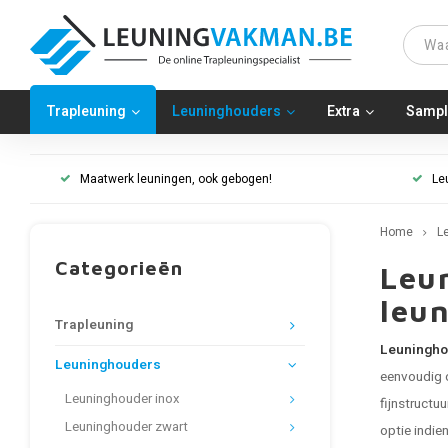
Trapleuning
Leuninghouders
Extra
Sampl
Maatwerk leuningen, ook gebogen!
Le
Home
L
Categorieën
Leun
leun
Trapleuning
Leuninghou
Leuninghouders
eenvoudig o
Leuninghouder inox
fijnstructu
Leuninghouder zwart
optie indien