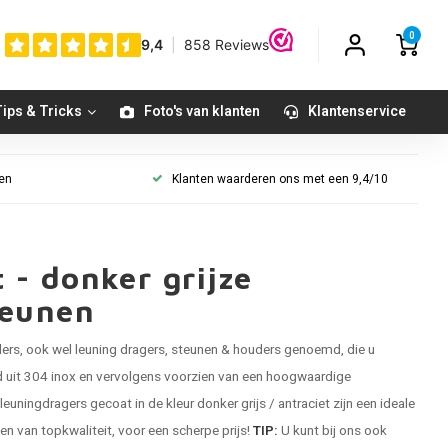
0
ips & Tricks
Foto's van klanten
Klantenservice
gen
Klanten waarderen ons met een 9,4/10
 - donker grijze
teunen
ders
, ook wel leuning dragers, steunen & houders genoemd, die u
gd uit 304 inox en vervolgens voorzien van een hoogwaardige
euningdragers gecoat in de kleur donker grijs / antraciet zijn een ideale
nen van topkwaliteit, voor een scherpe prijs!
TIP:
U kunt bij ons ook