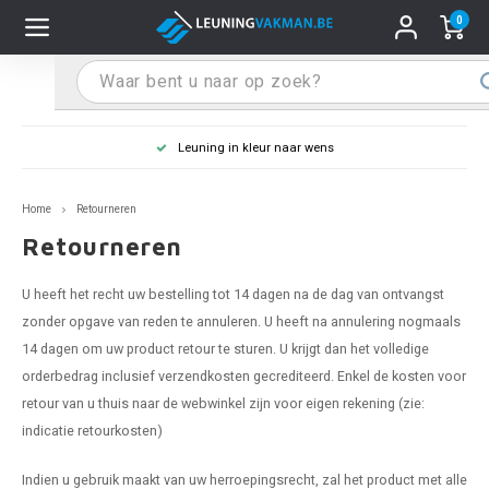
0
Hoofdmenu / Leuninghouders
Hoofdmenu / Tips & Tricks
Hoofdmenu / Trapleuning
Hoofdmenu / Extra
Leuninghouders
Tips & Tricks
Trapleuning
Extra
Leuning in kleur naar wens
pleuning inox
ninghouder inox
stiften
T
T
T
T
T
T
T
T
T
T
L
L
L
L
L
L
pleuning inmeten
Home
Retourneren
pleuning zwart
uninghouder zwart
hoonmaak en onderhoud
T
T
T
T
T
T
T
T
T
T
L
L
L
L
L
L
pleuning monteren
Retourneren
pleuning antraciet
ninghouder antraciet
stekhoek (voor een trapleuning)
T
T
T
T
T
T
T
T
T
T
L
L
A
A
L
A
U heeft het recht uw bestelling tot 14 dagen na de dag van ontvangst
zonder opgave van reden te annuleren. U heeft na annulering nogmaals
pleuning grijs
ninghouder wit
ox einddoppen
T
T
T
A
T
T
A
T
A
A
L
A
A
14 dagen om uw product retour te sturen. U krijgt dan het volledige
orderbedrag inclusief verzendkosten gecrediteerd. Enkel de kosten voor
pleuning wit
ninghouder RAL kleur naar wens
x bochten en koppelstukken
T
T
A
A
T
A
A
retour van u thuis naar de webwinkel zijn voor eigen rekening (zie:
indicatie retourkosten)
pleuning RAL kleur naar wens
ninghouder staal
x flensen
T
A
A
Indien u gebruik maakt van uw herroepingsrecht, zal het product met alle