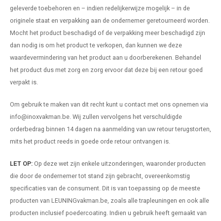
pleuning staal
hroeven
A
geleverde toebehoren en – indien redelijkerwijze mogelijk – in de
originele staat en verpakking aan de ondernemer geretourneerd worden.
pleuning smeedijzer
r en tap
Mocht het product beschadigd of de verpakking meer beschadigd zijn
dan nodig is om het product te verkopen, dan kunnen we deze
pleuning gunmetal
rderobestang
waardevermindering van het product aan u doorberekenen. Behandel
het product dus met zorg en zorg ervoor dat deze bij een retour goed
pleuning brons
verpakt is.
ulaire leuningen
Om gebruik te maken van dit recht kunt u contact met ons opnemen via
info@inoxvakman.be
. Wij zullen vervolgens het verschuldigde
orderbedrag binnen 14 dagen na aanmelding van uw retour terugstorten,
mits het product reeds in goede orde retour ontvangen is.
LET OP:
Op deze wet zijn enkele uitzonderingen, waaronder producten
die door de ondernemer tot stand zijn gebracht, overeenkomstig
specificaties van de consument. Dit is van toepassing op de meeste
producten van LEUNINGvakman.be, zoals alle
trapleuningen
en ook alle
producten inclusief poedercoating. Indien u gebruik heeft gemaakt van