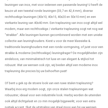
leuningen van inox, met voor iedereen een passende leuning! U heeft de
keuze uit een tweetal ronde leuningen (33,7 en 42,4 mm), diverse
rechthoekige leuningen (40x10, 40x15, 40x20 en 50x10 mm) en een
vierkante leuning van 40x40 mm. Een trapleuning van inox oogt altijd wel
modern, maar een rechthoekige / vierkante trapleuning oogt net nog wat
"strakker". Alle leuningen kunnen gecombineerd worden met een unieke
collectie aan leuninghouders. Kiest u voor de meer klassieke &
traditionele leuninghouders met een ronde vormgeving, of juist voor een
strakke & moderne (rechthoekige) leuningdrager? De mogelijkheden zijn
eindeloos, van minimalistisch tot luxe en van elegant & stijlvol tot
robuust. Wat uw wensen ook zijn, wij bieden altijd een moderne inox
trapleuning die precies bij uw behoeften past!
Of bent u gek op de stoere look van een ruwe stalen trapleuning?
Waarbij inox erg modern oogt, zijn onze stalen trapleuningen wat
robuuster, ideaal voor een industriële look. Hierbij worden de uiteinden
ook altijd dichtgelast en zo min mogelijk bijgewerkt, voor een extra
rustiek accent. Sluit de uitstraling van staal mooi aan bij uw wensen,