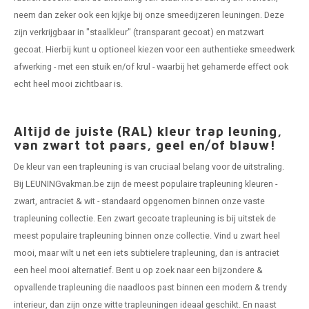
neem dan zeker ook een kijkje bij onze smeedijzeren leuningen. Deze
zijn verkrijgbaar in "staalkleur" (transparant gecoat) en matzwart
gecoat. Hierbij kunt u optioneel kiezen voor een authentieke smeedwerk
afwerking - met een stuik en/of krul - waarbij het gehamerde effect ook
echt heel mooi zichtbaar is.
Altijd de juiste (RAL) kleur trap leuning,
van zwart tot paars, geel en/of blauw!
De kleur van een trapleuning is van cruciaal belang voor de uitstraling.
Bij LEUNINGvakman.be zijn de meest populaire trapleuning kleuren -
zwart, antraciet & wit - standaard opgenomen binnen onze vaste
trapleuning collectie. Een zwart gecoate trapleuning is bij uitstek de
meest populaire trapleuning binnen onze collectie. Vind u zwart heel
mooi, maar wilt u net een iets subtielere trapleuning, dan is antraciet
een heel mooi alternatief. Bent u op zoek naar een bijzondere &
opvallende trapleuning die naadloos past binnen een modern & trendy
interieur, dan zijn onze witte trapleuningen ideaal geschikt. En naast