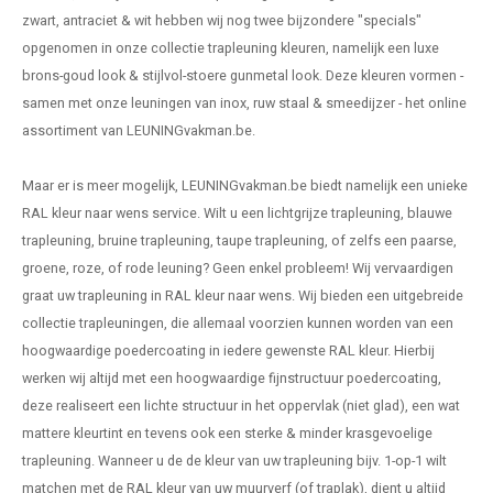
zwart, antraciet & wit hebben wij nog twee bijzondere "specials"
opgenomen in onze collectie trapleuning kleuren, namelijk een luxe
brons-goud look & stijlvol-stoere gunmetal look. Deze kleuren vormen -
samen met onze leuningen van inox, ruw staal & smeedijzer - het online
assortiment van LEUNINGvakman.be.
Maar er is meer mogelijk, LEUNINGvakman.be biedt namelijk een unieke
RAL kleur naar wens service. Wilt u een lichtgrijze trapleuning, blauwe
trapleuning, bruine trapleuning, taupe trapleuning, of zelfs een paarse,
groene, roze, of rode leuning? Geen enkel probleem! Wij vervaardigen
graat uw
trapleuning in RAL kleur naar wens
. Wij bieden een uitgebreide
collectie trapleuningen, die allemaal voorzien kunnen worden van een
hoogwaardige poedercoating in iedere gewenste RAL kleur. Hierbij
werken wij altijd met een hoogwaardige fijnstructuur poedercoating,
deze realiseert een lichte structuur in het oppervlak (niet glad), een wat
mattere kleurtint en tevens ook een sterke & minder krasgevoelige
trapleuning. Wanneer u de de kleur van uw trapleuning bijv. 1-op-1 wilt
matchen met de RAL kleur van uw muurverf (of traplak), dient u altijd