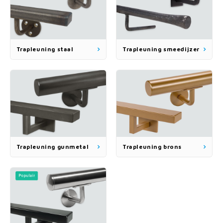
Trapleuning staal
Trapleuning smeedijzer
Trapleuning gunmetal
Trapleuning brons