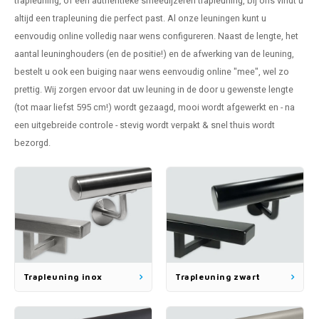
trapleuning
, of een authentieke
smeedijzeren trapleuning
, bij ons vindt u
pleuning staal
hroeven
A
altijd een trapleuning die perfect past. Al onze leuningen kunt u
eenvoudig online volledig naar wens configureren. Naast de lengte, het
pleuning smeedijzer
r en tap
aantal leuninghouders (en de positie!) en de afwerking van de leuning,
bestelt u ook een buiging naar wens eenvoudig online "mee", wel zo
pleuning gunmetal
rderobestang
prettig. Wij zorgen ervoor dat uw leuning in de door u gewenste lengte
(tot maar liefst 595 cm!) wordt gezaagd, mooi wordt afgewerkt en - na
pleuning brons
een uitgebreide controle - stevig wordt verpakt & snel thuis wordt
bezorgd.
ulaire leuningen
Trapleuning inox
Trapleuning zwart