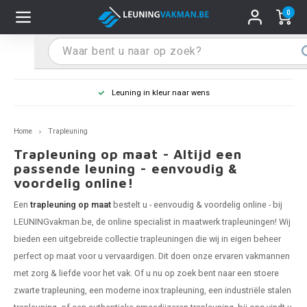
0
Hoofdmenu / Leuninghouders
Hoofdmenu / Tips & Tricks
Hoofdmenu / Trapleuning
Hoofdmenu / Extra
Leuninghouders
Tips & Tricks
Trapleuning
Extra
Leuning in kleur naar wens
pleuning inox
ninghouder inox
stiften
T
T
T
T
T
T
T
T
T
T
L
L
L
L
L
L
pleuning inmeten
Home
Trapleuning
pleuning zwart
uninghouder zwart
hoonmaak en onderhoud
T
T
T
T
T
T
T
T
T
T
L
L
L
L
L
L
pleuning monteren
Trapleuning op maat - Altijd een
passende leuning - eenvoudig &
voordelig online!
pleuning antraciet
ninghouder antraciet
stekhoek (voor een trapleuning)
T
T
T
T
T
T
T
T
T
T
L
L
A
A
L
A
Een
trapleuning op maat
bestelt u - eenvoudig & voordelig online - bij
pleuning grijs
ninghouder wit
ox einddoppen
T
T
T
A
T
T
A
T
A
A
L
A
A
LEUNINGvakman.be, de online specialist in maatwerk trapleuningen! Wij
bieden een uitgebreide collectie trapleuningen die wij in eigen beheer
pleuning wit
ninghouder RAL kleur naar wens
x bochten en koppelstukken
T
T
A
A
T
A
A
perfect op maat voor u vervaardigen. Dit doen onze ervaren vakmannen
met zorg & liefde voor het vak. Of u nu op zoek bent naar een stoere
pleuning RAL kleur naar wens
ninghouder staal
x flensen
T
A
A
zwarte trapleuning
, een moderne
inox trapleuning
, een industriële
stalen