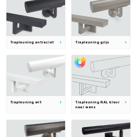
Trapleuning antraciet
Trapleuning grijs
Trapleuning wit
Trapleuning RAL kleur
naar wens