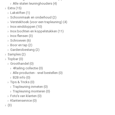
Alle stalen leuninghouders
(4)
Extra
(15)
Lakstiften
(1)
Schoonmaak en onderhoud
(2)
Verstekhoek (voor een trapleuning)
(4)
Inox einddoppen
(10)
Inox bochten en koppelstukken
(11)
Inox flensen
(3)
Schroeven
(6)
Boor en tap
(2)
Garderobestang
(2)
Samples
(2)
Topbar
(0)
Groothandel
(0)
4Railing collectie
(0)
Alle producten - snel bestellen
(0)
B2B info
(0)
Tips & Tricks
(0)
Trapleuning inmeten
(0)
Trapleuning monteren
(0)
Foto's van klanten
(0)
Klantenservice
(0)
(3)