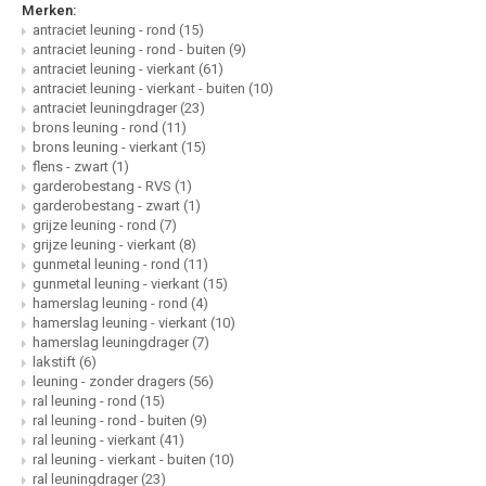
Merken:
antraciet leuning - rond
(15)
antraciet leuning - rond - buiten
(9)
antraciet leuning - vierkant
(61)
antraciet leuning - vierkant - buiten
(10)
antraciet leuningdrager
(23)
brons leuning - rond
(11)
brons leuning - vierkant
(15)
flens - zwart
(1)
garderobestang - RVS
(1)
garderobestang - zwart
(1)
grijze leuning - rond
(7)
grijze leuning - vierkant
(8)
gunmetal leuning - rond
(11)
gunmetal leuning - vierkant
(15)
hamerslag leuning - rond
(4)
hamerslag leuning - vierkant
(10)
hamerslag leuningdrager
(7)
lakstift
(6)
leuning - zonder dragers
(56)
ral leuning - rond
(15)
ral leuning - rond - buiten
(9)
ral leuning - vierkant
(41)
ral leuning - vierkant - buiten
(10)
ral leuningdrager
(23)