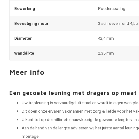
Bewerking
Poedercoating
Bevestiging muur
3 schroeven rond 4,5 
Diameter
42,4 mm
Wanddikte
2,35 mm
Meer info
Een gecoate leuning met dragers op maa
Uw trapleuning is vervaardigd uit staal en wordt in eigen werkp
Dit doen onze ervaren vakmannen met zorg & liefde voor het vak
U kunt tot op de millimeter nauwkeurig de gewenste lengte van 
Aan de hand van de lengte adviseren wij het juiste aantal leuning
montage.