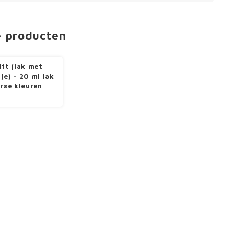
e producten
ift (lak met
je) - 20 ml lak
erse kleuren