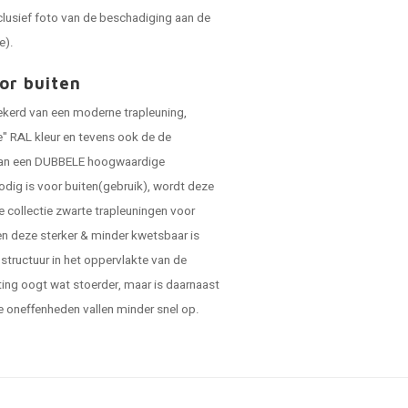
clusief foto van de beschadiging aan de
e).
or buiten
zekerd van een moderne trapleuning,
e" RAL kleur en tevens ook de de
t van een DUBBELE hoogwaardige
dig is voor buiten(gebruik), wordt deze
 collectie zwarte trapleuningen voor
ien deze sterker & minder kwetsbaar is
 structuur in het oppervlakte van de
oating oogt wat stoerder, maar is daarnaast
e oneffenheden vallen minder snel op.