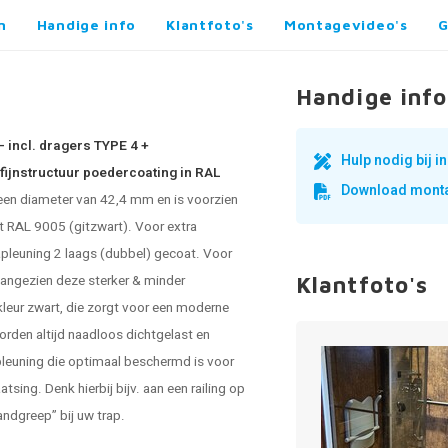
n
Handige info
Klantfoto's
Montagevideo's
G
Handige info
- incl. dragers TYPE 4 +
Hulp nodig bij 
fijnstructuur poedercoating in RAL
Download monta
 een diameter van 42,4 mm en is voorzien
t RAL 9005 (gitzwart). Voor extra
apleuning 2 laags (dubbel) gecoat. Voor
 aangezien deze sterker & minder
Klantfoto's
 kleur zwart, die zorgt voor een moderne
orden altijd naadloos dichtgelast en
pleuning die optimaal beschermd is voor
tsing. Denk hierbij bijv. aan een railing op
handgreep” bij uw trap.