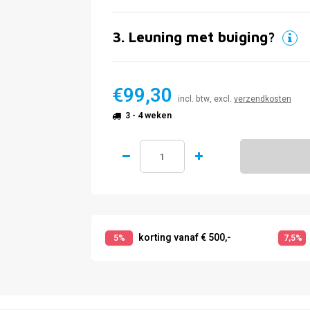
3
.
Leuning met buiging?
€99,30
incl. btw, excl.
verzendkosten
3 - 4 weken
korting vanaf € 500,-
5%
7,5%