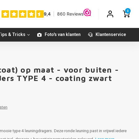
0
ips & Tricks
Foto's van klanten
Klantenservice
oat) op maat - voor buiten -
ders TYPE 4 - coating zwart
sten
mooie type 4 leuningdragers. Deze ronde leuning past in vrijwel iedere