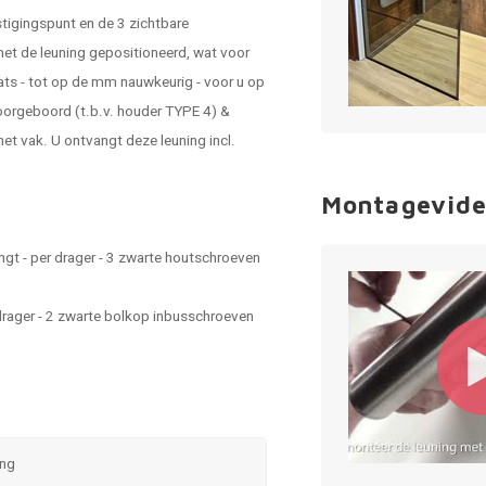
tigingspunt en de 3 zichtbare
 met de leuning gepositioneerd, wat voor
ats - tot op de mm nauwkeurig - voor u op
oorgeboord (t.b.v. houder TYPE 4) &
et vak. U ontvangt deze leuning incl.
Montagevide
gt - per drager - 3 zwarte houtschroeven
drager - 2 zwarte bolkop inbusschroeven
ing