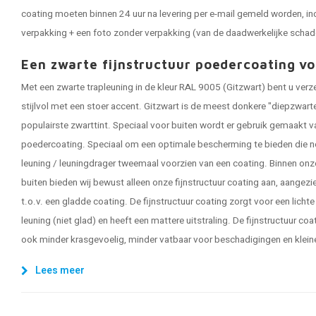
coating moeten binnen 24 uur na levering per e-mail gemeld worden, in
verpakking + een foto zonder verpakking (van de daadwerkelijke schad
Een zwarte fijnstructuur poedercoating vo
Met een zwarte trapleuning in de kleur RAL 9005 (Gitzwart) bent u ver
stijlvol met een stoer accent. Gitzwart is de meest donkere "diepzwart
populairste zwarttint. Speciaal voor buiten wordt er gebruik gemaak
poedercoating. Speciaal om een optimale bescherming te bieden die no
leuning / leuningdrager tweemaal voorzien van een coating. Binnen onze
buiten bieden wij bewust alleen onze fijnstructuur coating aan, aangez
t.o.v. een gladde coating. De fijnstructuur coating zorgt voor een lichte
leuning (niet glad) en heeft een mattere uitstraling. De fijnstructuur c
ook minder krasgevoelig, minder vatbaar voor beschadigingen en klein
Lees meer