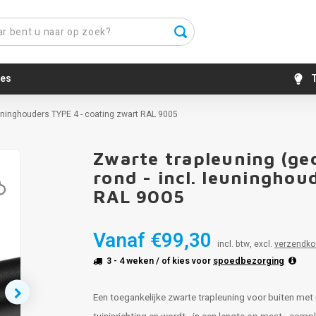
es
T
leuninghouders TYPE 4 - coating zwart RAL 9005
Zwarte trapleuning (gec
rond - incl. leuninghou
RAL 9005
Vanaf
€99,30
incl. btw, excl.
verzendko
3 - 4 weken
/ of kies voor
spoedbezorging
Een toegankelijke zwarte trapleuning voor buiten met 