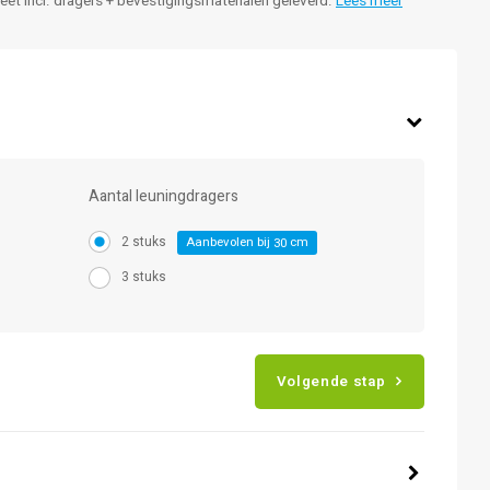
leet incl. dragers + bevestigingsmaterialen geleverd.
Lees meer
Aantal leuningdragers
2 stuks
Aanbevolen bij
cm
30
3 stuks
Volgende stap