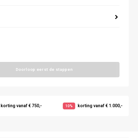
Doorloop eerst de stappen
korting vanaf € 750,-
korting vanaf € 1.000,-
10%