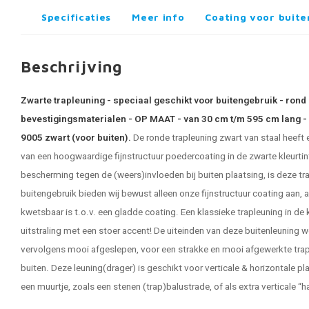
Specificaties
Meer info
Coating voor buite
Beschrijving
Zwarte trapleuning - speciaal geschikt voor buitengebruik - rond 
bevestigingsmaterialen - OP MAAT - van 30 cm t/m 595 cm lang - 
9005 zwart (voor buiten).
De ronde
trapleuning zwart
van staal heeft
van een hoogwaardige fijnstructuur poedercoating in de zwarte kleurtin
bescherming tegen de (weers)invloeden bij buiten plaatsing, is deze tr
buitengebruik bieden wij bewust alleen onze fijnstructuur coating aan,
kwetsbaar is t.o.v. een gladde coating. Een klassieke trapleuning in de
uitstraling met een stoer accent! De uiteinden van deze buitenleuning w
vervolgens mooi afgeslepen, voor een strakke en mooi afgewerkte tra
buiten. Deze leuning(drager) is geschikt voor verticale & horizontale plaa
een muurtje, zoals een stenen (trap)balustrade, of als extra verticale “