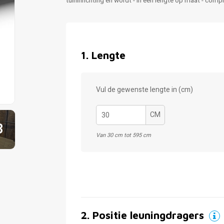
tuininrichting en wordt - in een lengte op maat - comp
1
.
Lengte
Vul de gewenste lengte in (cm)
CM
3
Van 30 cm tot 595 cm
2
.
Positie leuningdragers