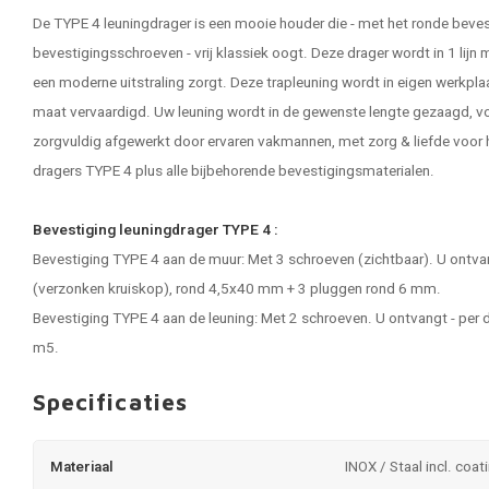
De TYPE 4 leuningdrager is een mooie houder die - met het ronde beves
bevestigingsschroeven - vrij klassiek oogt. Deze drager wordt in 1 lijn
een moderne uitstraling zorgt. Deze trapleuning wordt in eigen werkpla
maat vervaardigd. Uw leuning wordt in de gewenste lengte gezaagd, v
zorgvuldig afgewerkt door ervaren vakmannen, met zorg & liefde voor h
dragers TYPE 4 plus alle bijbehorende bevestigingsmaterialen.
Bevestiging leuningdrager TYPE 4 :
Bevestiging TYPE 4 aan de muur: Met 3 schroeven (zichtbaar). U ontvan
(verzonken kruiskop), rond 4,5x40 mm + 3 pluggen rond 6 mm.
Bevestiging TYPE 4 aan de leuning: Met 2 schroeven. U ontvangt - per 
m5.
Specificaties
Materiaal
INOX / Staal incl. coat