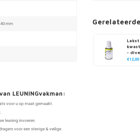
Gerelateerd
x 40 mm
Lakst
kwast
- div
€12,00
t van LEUNINGvakman:
laats voor u op maat gemaakt.
.
uw leuning invoeren.
dragers voor een stevige & veilige