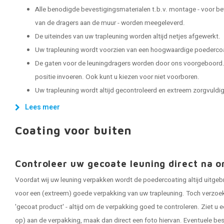
Alle benodigde bevestigingsmaterialen t.b.v. montage - voor be
van de dragers aan de muur - worden meegeleverd.
De uiteindes van uw trapleuning worden altijd netjes afgewerkt.
Uw trapleuning wordt voorzien van een hoogwaardige poedercoat
De gaten voor de leuningdragers worden door ons voorgeboord. 
positie invoeren. Ook kunt u kiezen voor niet voorboren.
Uw trapleuning wordt altijd gecontroleerd en extreem zorgvuldig 
Lees meer
Coating voor buiten
Controleer uw gecoate leuning direct na o
Voordat wij uw leuning verpakken wordt de poedercoating altijd uitgeb
voor een (extreem) goede verpakking van uw trapleuning. Toch verzoeken
'gecoat product' - altijd om de verpakking goed te controleren. Ziet u e
op) aan de verpakking, maak dan direct een foto hiervan. Eventuele be