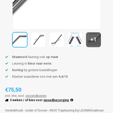
pleuning staal
hroeven
A
pleuning smeedijzer
r en tap
pleuning gunmetal
rderobestang
+1
pleuning brons
ulaire leuningen
Maatwerk
leuning ook
op maat
Leuning in
kleur naar wens
Korting
bij grotere bestellingen
Klanten waarderen ons met een
9,4/10
€75,50
incl. btw, excl.
verzendkosten
3 weken
/ of kies voor
spoedbezorging
Verstekhoek - onder of boven - INOX Trapleuning bij LEUNINGvakman.