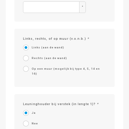
°
Links, rechts, of op muur (v.o.n.b.)
*
Links (aan de wand)
Rechts (aan de wand)
Op een muur (mogelijk bij type 4, 5, 14 en
16)
Leuninghouder bij verstek (in lengte 1)?
*
Ja
Nee