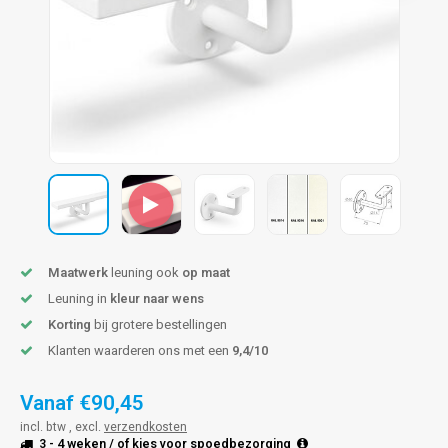
pleuning staal
hroeven
A
pleuning smeedijzer
r en tap
pleuning gunmetal
rderobestang
pleuning brons
ulaire leuningen
Maatwerk
leuning ook
op maat
Leuning in
kleur naar wens
Korting
bij grotere bestellingen
Klanten waarderen ons met een
9,4/10
Vanaf
€90,45
incl. btw , excl.
verzendkosten
3 - 4 weken
/ of kies voor
spoedbezorging