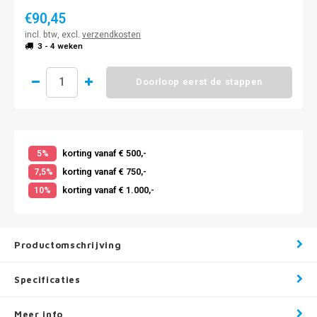
€90,45
incl. btw, excl.
verzendkosten
3 - 4 weken
Doorloop eerst de stappen
korting vanaf € 500,-
5%
korting vanaf € 750,-
7,5%
korting vanaf € 1.000,-
10%
Productomschrijving
Specificaties
Meer info