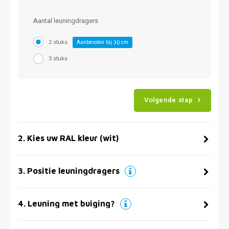
Aantal leuningdragers
2 stuks
Aanbevolen bij
cm
30
3 stuks
Volgende stap
2
.
Kies uw RAL kleur (wit)
3
.
Positie leuningdragers
4
.
Leuning met buiging?