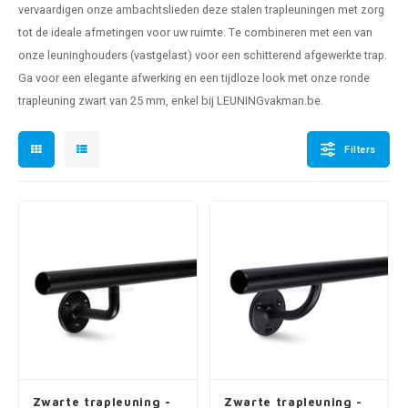
vervaardigen onze ambachtslieden deze stalen trapleuningen met zorg
pleuning staal
hroeven
A
tot de ideale afmetingen voor uw ruimte. Te combineren met een van
onze leuninghouders (vastgelast) voor een schitterend afgewerkte trap.
pleuning smeedijzer
r en tap
Ga voor een elegante afwerking en een tijdloze look met onze ronde
pleuning gunmetal
rderobestang
trapleuning zwart
van 25 mm, enkel bij LEUNINGvakman.be.
pleuning brons
Filters
ulaire leuningen
Zwarte trapleuning -
Zwarte trapleuning -