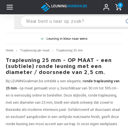
0
Hoofdmenu / Leuninghouders
Hoofdmenu / Tips & Tricks
Hoofdmenu / Trapleuning
Hoofdmenu / Extra
Leuninghouders
Tips & Tricks
Trapleuning
Extra
Leuning in kleur naar wens
pleuning inox
ninghouder inox
stiften
T
T
T
T
T
T
T
T
T
T
L
L
L
L
L
L
pleuning inmeten
Home
Trapleuning per maat
Trapleuning 25 mm
Trapleuning 25 mm - OP MAAT - een
pleuning zwart
uninghouder zwart
hoonmaak en onderhoud
T
T
T
T
T
T
T
T
T
T
L
L
L
L
L
L
pleuning monteren
(subtiele) ronde leuning met een
diameter / doorsnede van 2,5 cm.
pleuning antraciet
ninghouder antraciet
stekhoek (voor een trapleuning)
T
T
T
T
T
T
T
T
T
T
L
L
A
A
L
A
Bij LEUNINGvakman.be ontdekt u een elegante,
ronde trapleuning van
25 mm
- op maat gemaakt voor u, beschikbaar van 50 cm tot 595 cm -
pleuning grijs
ninghouder wit
ox einddoppen
T
T
T
A
T
T
A
T
A
A
L
A
A
en is eenvoudig online te bestellen. Deze stijlvolle, ronde
trapleuning
,
met een diameter van 25 mm, biedt een slank ontwerp dat zowel in
pleuning wit
ninghouder RAL kleur naar wens
x bochten en koppelstukken
T
T
A
A
T
A
A
klassieke als moderne interieurs past. Gefabriceerd uit duurzaam staal
en exclusief aangeboden in een verfijnde matzwarte finish, geeft deze
pleuning RAL kleur naar wens
ninghouder staal
x flensen
T
A
A
ronde leuning
een mooi accent aan uw trap. In onze eigen werkplaats