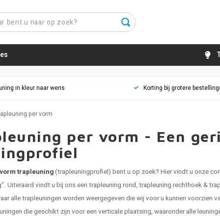
es
T
uning in kleur naar wens
Korting bij grotere bestellin
rapleuning per vorm
leuning per vorm - Een geri
ingprofiel
vorm trapleuning
(trapleuningprofiel) bent u op zoek? Hier vindt u onze co
. Uiteraard vindt u bij ons een
trapleuning rond
,
trapleuning rechthoek
&
tra
waar alle trapleuningen worden weergegeven die wij voor u kunnen voorzien v
leuningen die geschikt zijn voor een verticale plaatsing, waaronder alle leuni