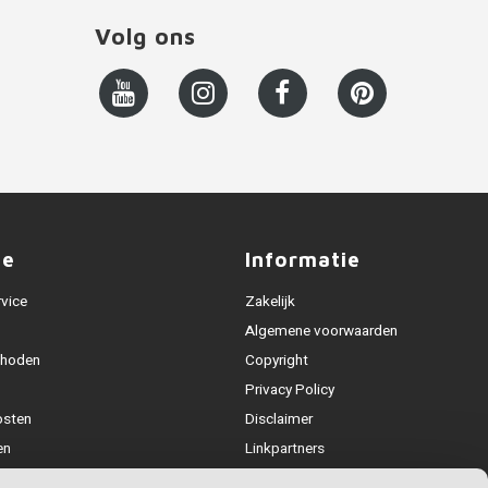
Volg ons
ce
Informatie
rvice
Zakelijk
Algemene voorwaarden
thoden
Copyright
Privacy Policy
osten
Disclaimer
en
Linkpartners
Alle leuningen