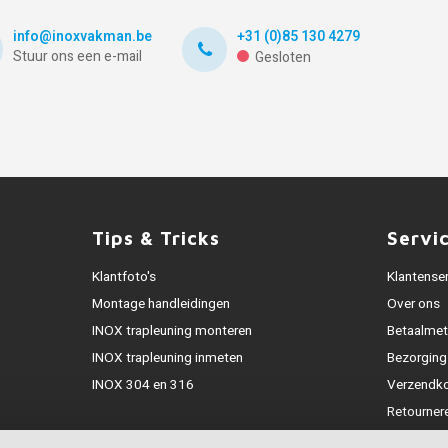
info@inoxvakman.be
+31 (0)85 130 4279
Stuur ons een e-mail
Gesloten
Tips & Tricks
Servi
Klantfoto's
Klantense
Montage handleidingen
Over ons
INOX trapleuning monteren
Betaalme
INOX trapleuning inmeten
Bezorging
INOX 304 en 316
Verzendk
Retourner
Garantie