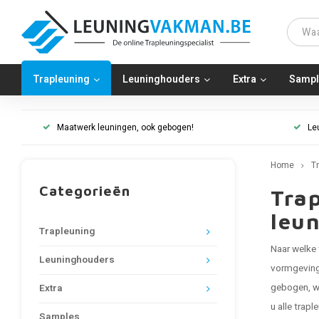
Trapleuning
Leuninghouders
Extra
Sampl
Maatwerk leuningen, ook gebogen!
Le
Home
T
Categorieën
Trap
leun
Trapleuning
Naar welke
Leuninghouders
vormgeving"
gebogen
, 
Extra
u alle trap
Samples