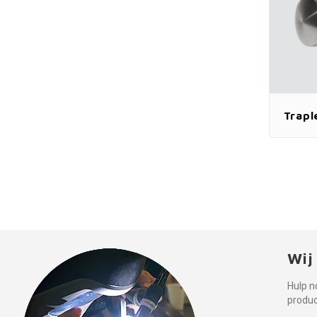
Trapl
Wij
Hulp n
produ