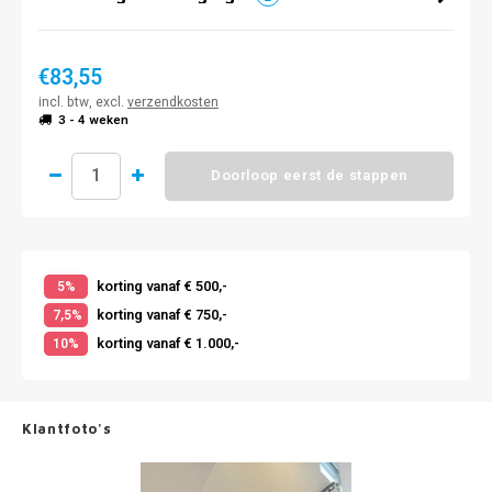
€83,55
incl. btw, excl.
verzendkosten
3 - 4 weken
Doorloop eerst de stappen
korting vanaf € 500,-
5%
korting vanaf € 750,-
7,5%
korting vanaf € 1.000,-
10%
Klantfoto's