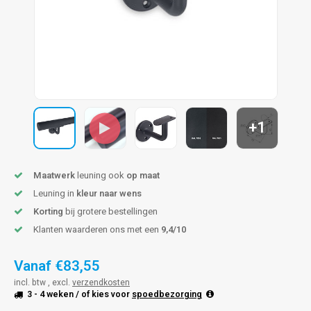
pleuning staal
hroeven
A
pleuning smeedijzer
r en tap
pleuning gunmetal
rderobestang
pleuning brons
+1
ulaire leuningen
Maatwerk
leuning ook
op maat
Leuning in
kleur naar wens
Korting
bij grotere bestellingen
Klanten waarderen ons met een
9,4/10
Vanaf
€83,55
incl. btw , excl.
verzendkosten
3 - 4 weken
/ of kies voor
spoedbezorging