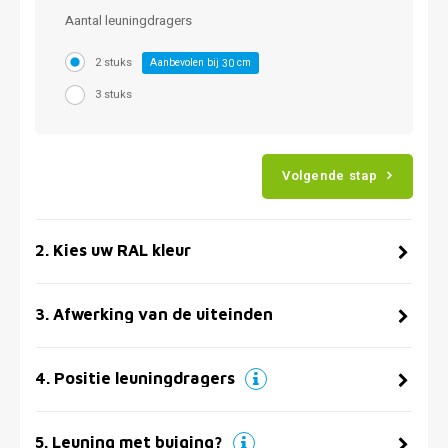
Aantal leuningdragers
2 stuks
Aanbevolen bij
cm
30
3 stuks
Volgende stap
2
.
Kies uw RAL kleur
3
.
Afwerking van de uiteinden
4
.
Positie leuningdragers
5
.
Leuning met buiging?