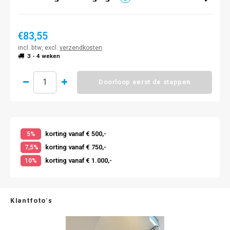
€83,55
incl. btw, excl.
verzendkosten
3 - 4 weken
Doorloop eerst de stappen
korting vanaf € 500,-
5%
korting vanaf € 750,-
7,5%
korting vanaf € 1.000,-
10%
Klantfoto's