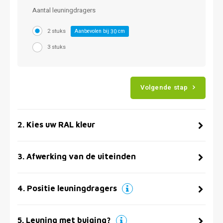
Aantal leuningdragers
2 stuks
Aanbevolen bij
cm
30
3 stuks
Volgende stap
2
.
Kies uw RAL kleur
3
.
Afwerking van de uiteinden
4
.
Positie leuningdragers
5
.
Leuning met buiging?