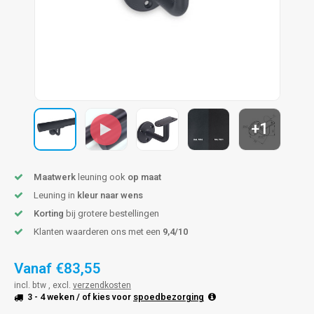
pleuning staal
hroeven
A
pleuning smeedijzer
r en tap
pleuning gunmetal
rderobestang
pleuning brons
+1
ulaire leuningen
Maatwerk
leuning ook
op maat
Leuning in
kleur naar wens
Korting
bij grotere bestellingen
Klanten waarderen ons met een
9,4/10
Vanaf
€83,55
incl. btw , excl.
verzendkosten
3 - 4 weken
/ of kies voor
spoedbezorging