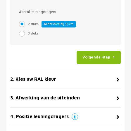
Aantal leuningdragers
2 stuks
Aanbevolen bij
cm
30
3 stuks
Volgende stap
2
.
Kies uw RAL kleur
3
.
Afwerking van de uiteinden
4
.
Positie leuningdragers