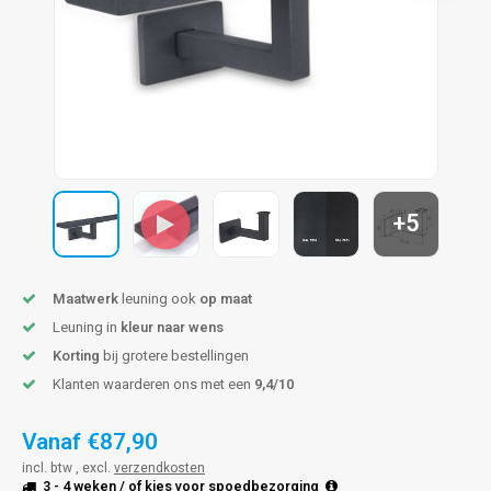
pleuning staal
hroeven
A
pleuning smeedijzer
r en tap
pleuning gunmetal
rderobestang
pleuning brons
+5
ulaire leuningen
Maatwerk
leuning ook
op maat
Leuning in
kleur naar wens
Korting
bij grotere bestellingen
Klanten waarderen ons met een
9,4/10
Vanaf
€87,90
incl. btw , excl.
verzendkosten
3 - 4 weken
/ of kies voor
spoedbezorging