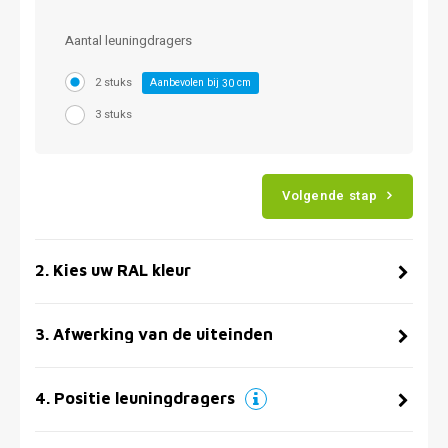
Aantal leuningdragers
2 stuks
Aanbevolen bij
cm
30
3 stuks
Volgende stap
2
.
Kies uw RAL kleur
3
.
Afwerking van de uiteinden
4
.
Positie leuningdragers