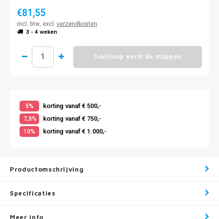
€81,55
incl. btw, excl.
verzendkosten
3 - 4 weken
Doorloop eerst de stappen
korting vanaf € 500,-
5%
korting vanaf € 750,-
7,5%
korting vanaf € 1.000,-
10%
Productomschrijving
Specificaties
Meer info