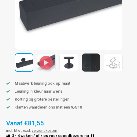
pleuning staal
hroeven
A
pleuning smeedijzer
r en tap
pleuning gunmetal
rderobestang
pleuning brons
ulaire leuningen
Maatwerk
leuning ook
op maat
Leuning in
kleur naar wens
Korting
bij grotere bestellingen
Klanten waarderen ons met een
9,4/10
Vanaf
€81,55
incl. btw , excl.
verzendkosten
3 - 4 weken
/ of kies voor
spoedbezorging