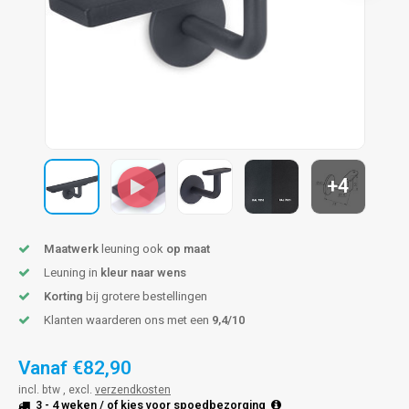
pleuning staal
hroeven
A
pleuning smeedijzer
r en tap
pleuning gunmetal
rderobestang
pleuning brons
+4
ulaire leuningen
Maatwerk
leuning ook
op maat
Leuning in
kleur naar wens
Korting
bij grotere bestellingen
Klanten waarderen ons met een
9,4/10
Vanaf
€82,90
incl. btw , excl.
verzendkosten
3 - 4 weken
/ of kies voor
spoedbezorging