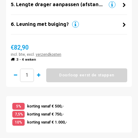
5
.
Lengte drager aanpassen (afstand muur)
6
.
Leuning met buiging?
€82,90
incl. btw, excl.
verzendkosten
3 - 4 weken
Doorloop eerst de stappen
korting vanaf € 500,-
5%
korting vanaf € 750,-
7,5%
korting vanaf € 1.000,-
10%