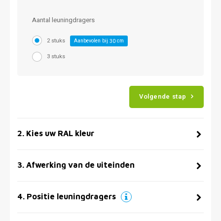
Aantal leuningdragers
2 stuks
Aanbevolen bij
cm
30
3 stuks
Volgende stap
2
.
Kies uw RAL kleur
3
.
Afwerking van de uiteinden
4
.
Positie leuningdragers