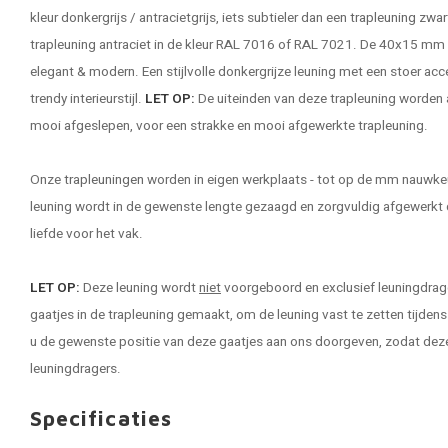
kleur donkergrijs / antracietgrijs, iets subtieler dan een
trapleuning zwar
trapleuning antraciet in de kleur RAL 7016 of RAL 7021. De 40x15 mm t
elegant & modern. Een stijlvolle donkergrijze leuning met een stoer ac
trendy interieurstijl.
LET OP:
De uiteinden van deze trapleuning worden a
mooi afgeslepen, voor een strakke en mooi afgewerkte trapleuning.
Onze
trapleuningen
worden in eigen werkplaats - tot op de mm nauwkeu
leuning wordt in de gewenste lengte gezaagd en zorgvuldig afgewerkt
liefde voor het vak.
LET OP:
Deze leuning wordt
niet
voorgeboord en exclusief leuningdrage
gaatjes in de trapleuning gemaakt, om de leuning vast te zetten tijden
u de gewenste positie van deze gaatjes aan ons doorgeven, zodat de
leuningdragers.
Specificaties