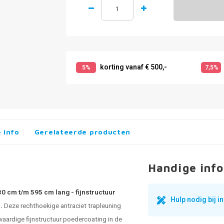
korting vanaf € 500,-
5%
7,5%
 info
Gerelateerde producten
Handige info
0 cm t/m 595 cm lang - fijnstructuur
Hulp nodig bij 
).
Deze rechthoekige antraciet trapleuning
aardige fijnstructuur poedercoating in de