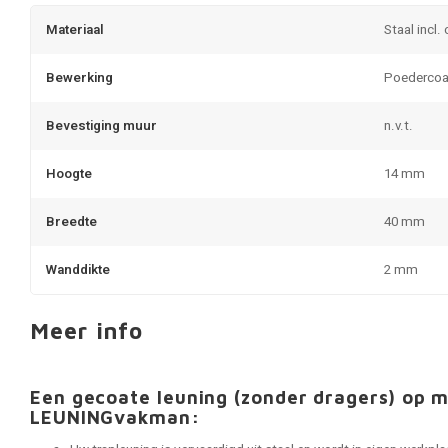
Materiaal
Staal incl.
Bewerking
Poedercoa
Bevestiging muur
n.v.t.
Hoogte
14 mm
Breedte
40 mm
Wanddikte
2 mm
Meer info
Een gecoate leuning (zonder dragers) op 
LEUNINGvakman: