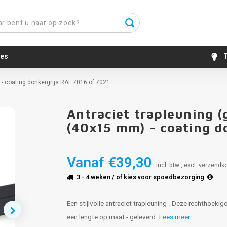
es
T
 - coating donkergrijs RAL 7016 of 7021
Antraciet trapleuning (
(40x15 mm) - coating d
Vanaf
€39,30
incl. btw , excl.
verzendk
3 - 4 weken
/ of kies voor
spoedbezorging
Een stijlvolle antraciet trapleuning . Deze rechthoeki
een lengte op maat - geleverd.
Lees meer