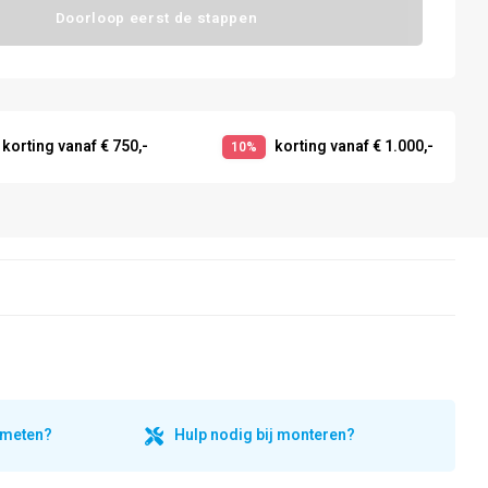
Doorloop eerst de stappen
korting vanaf € 750,-
korting vanaf € 1.000,-
10%
inmeten?
Hulp nodig bij monteren?