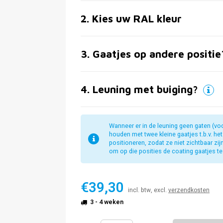
2
.
Kies uw RAL kleur
3
.
Gaatjes op andere positie
4
.
Leuning met buiging?
Wanneer er in de leuning geen gaten (vo
houden met twee kleine gaatjes t.b.v. he
positioneren, zodat ze niet zichtbaar zi
om op die posities de coating gaatjes te 
€39,30
incl. btw, excl.
verzendkosten
3 - 4 weken