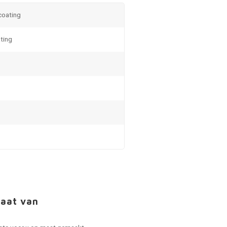
 coating
ting
maat van