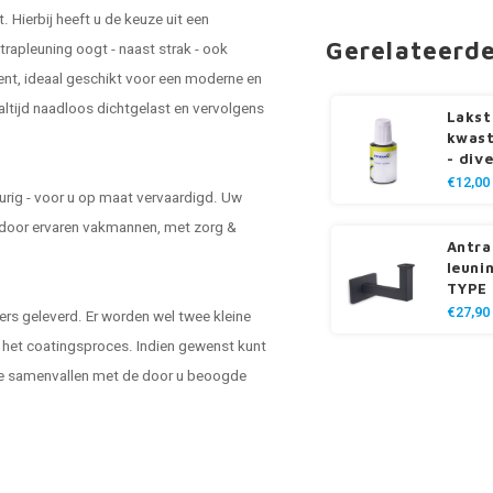
t
. Hierbij heeft u de keuze uit een
Gerelateerd
rapleuning oogt - naast strak - ook
cent, ideaal geschikt voor een moderne en
ltijd naadloos dichtgelast en vervolgens
Lakst
kwast
- div
€12,00
rig - voor u op maat vervaardigd. Uw
 door ervaren vakmannen, met zorg &
Antra
leuni
TYPE 
€27,90
rs geleverd. Er worden wel twee kleine
s het coatingsproces. Indien gewenst kunt
ze samenvallen met de door u beoogde