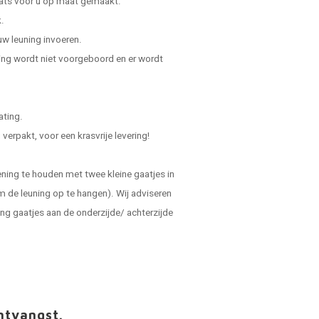
laats voor u op maat gemaakt.
.
uw leuning invoeren.
ning wordt niet voorgeboord en er wordt
ating.
verpakt, voor een krasvrije levering!
ening te houden met twee kleine gaatjes in
m de leuning op te hangen). Wij adviseren
ing gaatjes aan de onderzijde/ achterzijde
ntvangst.