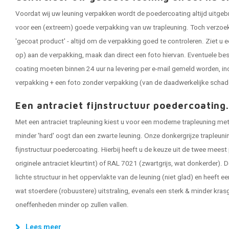
Voordat wij uw leuning verpakken wordt de poedercoating altijd uitgeb
voor een (extreem) goede verpakking van uw trapleuning. Toch verzoeken
'gecoat product' - altijd om de verpakking goed te controleren. Ziet u e
op) aan de verpakking, maak dan direct een foto hiervan. Eventuele be
coating moeten binnen 24 uur na levering per e-mail gemeld worden, in
verpakking + een foto zonder verpakking (van de daadwerkelijke schad
Een antraciet fijnstructuur poedercoating
Met een antraciet trapleuning kiest u voor een moderne trapleuning met 
minder 'hard' oogt dan een zwarte leuning. Onze donkergrijze trapleun
fijnstructuur poedercoating. Hierbij heeft u de keuze uit de twee meest
originele antraciet kleurtint) of RAL 7021 (zwartgrijs, wat donkerder). D
lichte structuur in het oppervlakte van de leuning (niet glad) en heeft ee
wat stoerdere (robuustere) uitstraling, evenals een sterk & minder kras
oneffenheden minder op zullen vallen.
Lees meer