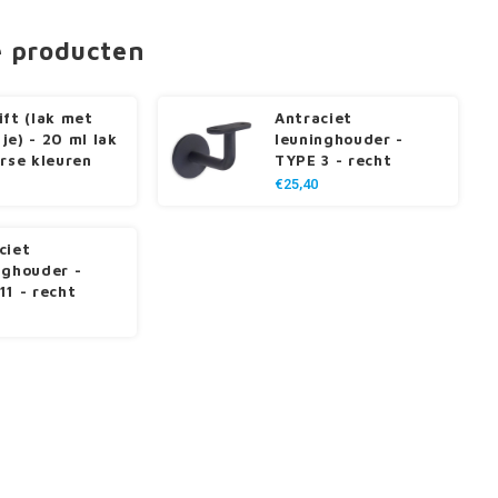
e producten
ift (lak met
Antraciet
je) - 20 ml lak
leuninghouder -
erse kleuren
TYPE 3 - recht
€25,40
ciet
nghouder -
11 - recht