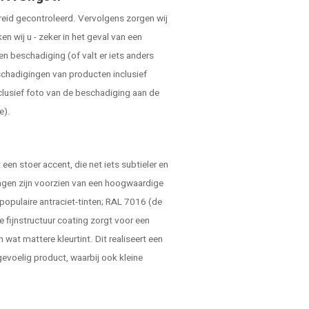
reid gecontroleerd. Vervolgens zorgen wij
 wij u - zeker in het geval van een
en beschadiging (of valt er iets anders
schadigingen van producten inclusief
clusief foto van de beschadiging aan de
e).
.
een stoer accent, die net iets subtieler en
ingen zijn voorzien van een hoogwaardige
 populaire antraciet-tinten; RAL 7016 (de
e fijnstructuur coating zorgt voor een
n wat mattere kleurtint. Dit realiseert een
gevoelig product, waarbij ook kleine