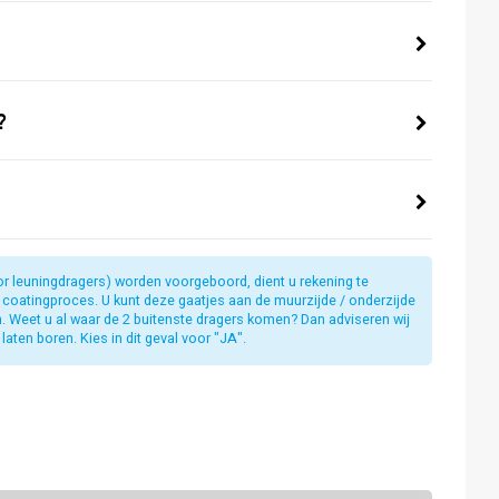
?
or leuningdragers) worden voorgeboord, dient u rekening te
t coatingproces. U kunt deze gaatjes aan de muurzijde / onderzijde
jn. Weet u al waar de 2 buitenste dragers komen? Dan adviseren wij
laten boren. Kies in dit geval voor "JA".