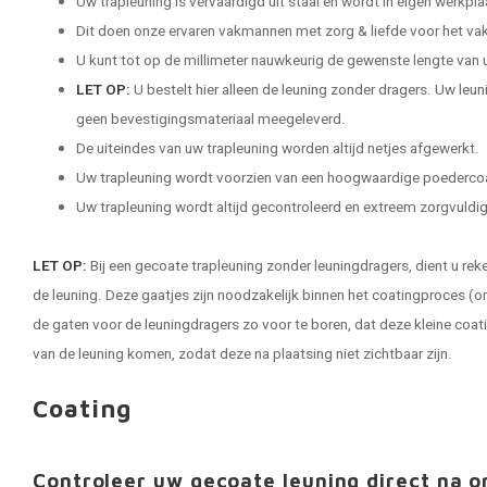
Uw trapleuning is vervaardigd uit staal en wordt in eigen werkp
Dit doen onze ervaren vakmannen met zorg & liefde voor het vak
U kunt tot op de millimeter nauwkeurig de gewenste lengte van 
LET OP:
U bestelt hier alleen de leuning zonder dragers. Uw leu
geen bevestigingsmateriaal meegeleverd.
De uiteindes van uw trapleuning worden altijd netjes afgewerkt.
Uw trapleuning wordt voorzien van een hoogwaardige poederco
Uw trapleuning wordt altijd gecontroleerd en extreem zorgvuldig 
LET OP:
Bij een gecoate trapleuning zonder leuningdragers, dient u rek
de leuning. Deze gaatjes zijn noodzakelijk binnen het coatingproces (o
de gaten voor de leuningdragers zo voor te boren, dat deze kleine coat
van de leuning komen, zodat deze na plaatsing niet zichtbaar zijn.
Coating
Controleer uw gecoate leuning direct na o