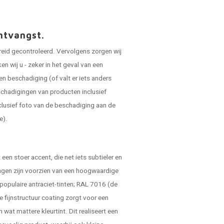
ntvangst.
reid gecontroleerd. Vervolgens zorgen wij
 wij u - zeker in het geval van een
en beschadiging (of valt er iets anders
schadigingen van producten inclusief
clusief foto van de beschadiging aan de
e).
.
een stoer accent, die net iets subtieler en
ingen zijn voorzien van een hoogwaardige
 populaire antraciet-tinten; RAL 7016 (de
e fijnstructuur coating zorgt voor een
n wat mattere kleurtint. Dit realiseert een