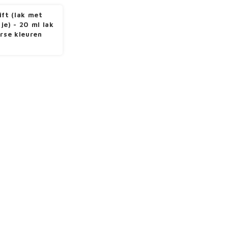
ift (lak met
je) - 20 ml lak
erse kleuren