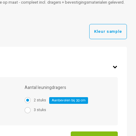
gte op maat - compleet incl. dragers + bevestigingsmaterialen geleverd.
Kleur sample
Aantal leuningdragers
2 stuks
Aanbevolen bij
cm
30
3 stuks