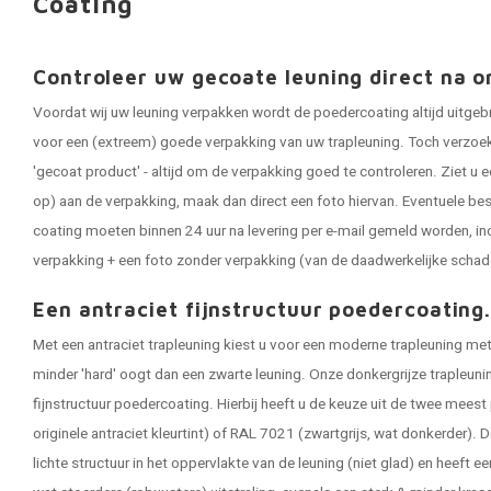
Coating
Controleer uw gecoate leuning direct na o
Voordat wij uw leuning verpakken wordt de poedercoating altijd uitgeb
voor een (extreem) goede verpakking van uw trapleuning. Toch verzoeken
'gecoat product' - altijd om de verpakking goed te controleren. Ziet u e
op) aan de verpakking, maak dan direct een foto hiervan. Eventuele be
coating moeten binnen 24 uur na levering per e-mail gemeld worden, in
verpakking + een foto zonder verpakking (van de daadwerkelijke schad
Een antraciet fijnstructuur poedercoating
Met een antraciet trapleuning kiest u voor een moderne trapleuning met 
minder 'hard' oogt dan een zwarte leuning. Onze donkergrijze trapleun
fijnstructuur poedercoating. Hierbij heeft u de keuze uit de twee meest
originele antraciet kleurtint) of RAL 7021 (zwartgrijs, wat donkerder). D
lichte structuur in het oppervlakte van de leuning (niet glad) en heeft ee