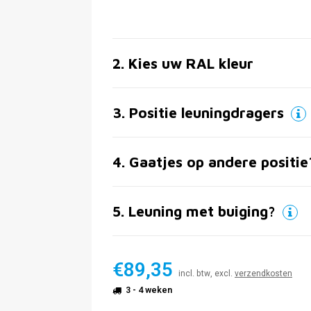
2
.
Kies uw RAL kleur
3
.
Positie leuningdragers
4
.
Gaatjes op andere positie
5
.
Leuning met buiging?
€89,35
incl. btw, excl.
verzendkosten
3 - 4 weken