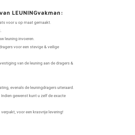
t van LEUNINGvakman:
laats voor u op maat gemaakt.
.
uw leuning invoeren.
dragers voor een stevige & veilige
vestiging van de leuning aan de dragers &
ing, evenals de leuningdragers uiteraard.
Indien gewenst kunt u zelf de exacte
verpakt, voor een krasvrije levering!