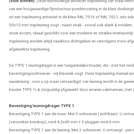
(voor binnen).
Deze rechthoekige antraciet trapleuning van staal heef
van een hoogwaardige fijnstructuur poedercoating in de kleur donkergrijs
uit een trapleuning antraciet in de kleur RAL 7016 of RAL 7021, iets sub
50x10 mm trapleuning oogt - naast strak - vooral ook slank & modern. 
stoer accent, ideaal geschikt voor een moderne en strakke interieurstijl
trapleuning worden altijd naadloos dichtgelast en vervolgens mooi afg
afgewerkte trapleuning.
De TYPE 1 leuningdrager is een toegankelijke houder, die - met het ron
bevestigingsschroeven - vrij klassiek oogt. Deze
trapleuning metaal
wor
nauwkeurig - voor u op maat vervaardigd. Uw leuning wordt in de gewe
houder TYPE 1) & zorgvuldig afgewerkt door ervaren vakmannen, met zo
Bevestiging leuningdrager TYPE 1:
Bevestiging TYPE 1 aan de muur: Met 3 schroeven (zichtbaar). U ontvan
(verzonken kruiskop), rond 4,5x40 mm + 3 pluggen rond 6 mm.
Bevestiging TYPE 1 aan de leuning: Met 2 schroeven. U ontvangt - per 