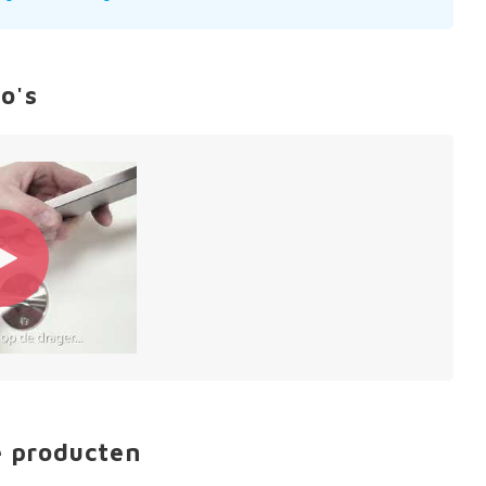
o's
e producten