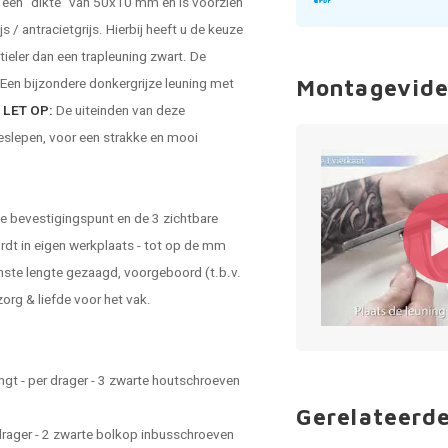
t een "dikte" van 50x10 mm en is voorzien
 / antracietgrijs. Hierbij heeft u de keuze
tieler dan een
trapleuning zwart
. De
Een bijzondere donkergrijze leuning met
Montagevide
.
LET OP:
De uiteinden van deze
eslepen, voor een strakke en mooi
de bevestigingspunt en de 3 zichtbare
dt in eigen werkplaats - tot op de mm
nste lengte gezaagd, voorgeboord (t.b.v.
rg & liefde voor het vak.
gt - per drager - 3 zwarte houtschroeven
Gerelateerd
drager - 2 zwarte bolkop inbusschroeven