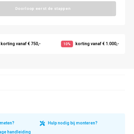
Doorloop eerst de stappen
korting vanaf € 750,-
korting vanaf € 1.000,-
10%
inmeten?
Hulp nodig bij monteren?
ge handleiding