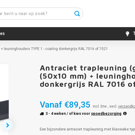
es
T
 + leuninghouders TYPE 1 - coating donkergrijs RAL 7016 of 7021
Antraciet trapleuning (
(50x10 mm) + leuningho
donkergrijs RAL 7016 o
Vanaf
€89,35
incl. btw , excl.
verzendk
3 - 4 weken
/ of kies voor
spoedbezorging
Een bijzondere antraciet trapleuning met klassieke typ