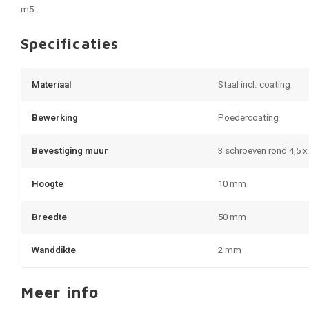
m5.
Specificaties
Materiaal
Staal incl. coating
Bewerking
Poedercoating
Bevestiging muur
3 schroeven rond 4,5 
Hoogte
10 mm
Breedte
50 mm
Wanddikte
2 mm
Meer info