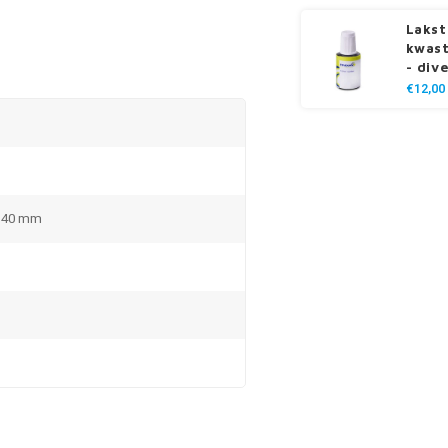
Lakst
kwast
- div
€12,00
x 40 mm