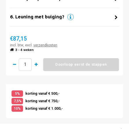
6
.
Leuning met buiging?
€87,15
incl. btw, excl.
verzendkosten
3 - 4 weken
Doorloop eerst de stappen
korting vanaf € 500,-
5%
korting vanaf € 750,-
7,5%
korting vanaf € 1.000,-
10%