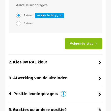
Aantal leuningdragers
2 stuks
Aanbevolen bij
cm
30
3 stuks
Volgende stap
2
.
Kies uw RAL kleur
3
.
Afwerking van de uiteinden
4
.
Positie leuningdragers
5
.
Gaatjes op andere positie?