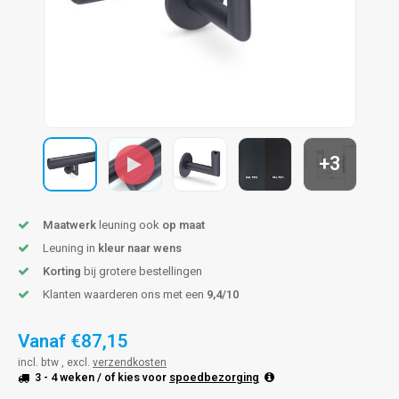
pleuning staal
hroeven
A
pleuning smeedijzer
r en tap
pleuning gunmetal
rderobestang
pleuning brons
+3
ulaire leuningen
Maatwerk
leuning ook
op maat
Leuning in
kleur naar wens
Korting
bij grotere bestellingen
Klanten waarderen ons met een
9,4/10
Vanaf
€87,15
incl. btw , excl.
verzendkosten
3 - 4 weken
/ of kies voor
spoedbezorging