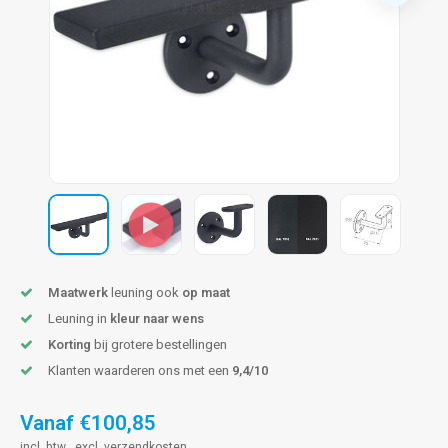
pleuning staal
hroeven
A
pleuning smeedijzer
r en tap
pleuning gunmetal
rderobestang
pleuning brons
ulaire leuningen
Maatwerk
leuning ook
op maat
Leuning in
kleur naar wens
Korting
bij grotere bestellingen
Klanten waarderen ons met een
9,4/10
Vanaf
€100,85
incl. btw , excl.
verzendkosten