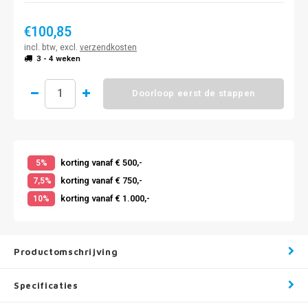
€100,85
incl. btw, excl.
verzendkosten
3 - 4 weken
Doorloop eerst de stappen
korting vanaf € 500,-
5%
korting vanaf € 750,-
7,5%
korting vanaf € 1.000,-
10%
Productomschrijving
Specificaties