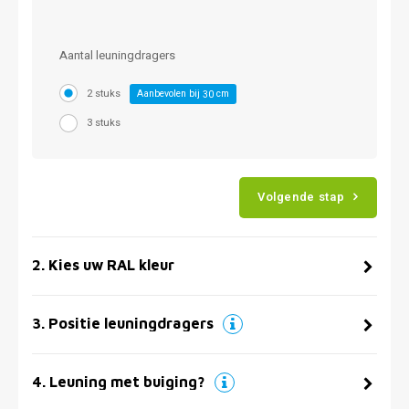
Aantal leuningdragers
2 stuks
Aanbevolen bij
cm
30
3 stuks
Volgende stap
2
.
Kies uw RAL kleur
3
.
Positie leuningdragers
4
.
Leuning met buiging?