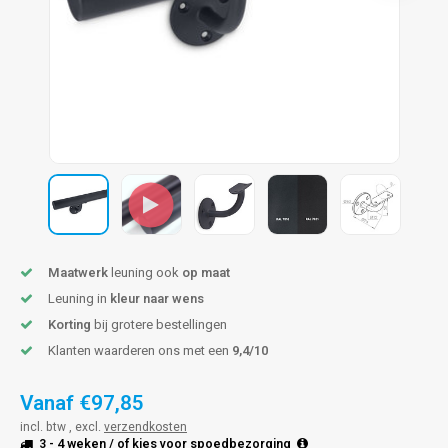
pleuning staal
hroeven
A
pleuning smeedijzer
r en tap
pleuning gunmetal
rderobestang
pleuning brons
ulaire leuningen
Maatwerk
leuning ook
op maat
Leuning in
kleur naar wens
Korting
bij grotere bestellingen
Klanten waarderen ons met een
9,4/10
Vanaf
€97,85
incl. btw , excl.
verzendkosten
3 - 4 weken
/ of kies voor
spoedbezorging