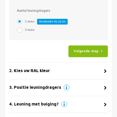
Aantal leuningdragers
2 stuks
Aanbevolen bij
cm
30
3 stuks
Volgende stap
2
.
Kies uw RAL kleur
3
.
Positie leuningdragers
4
.
Leuning met buiging?