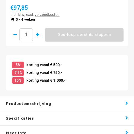
€97,85
incl. btw, excl.
verzendkosten
3 - 4 weken
Doorloop eerst de stappen
korting vanaf € 500,-
5%
korting vanaf € 750,-
7,5%
korting vanaf € 1.000,-
10%
Productomschrijving
Specificaties
Meer info