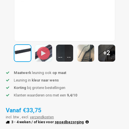
pleuning staal
hroeven
A
pleuning smeedijzer
r en tap
pleuning gunmetal
rderobestang
pleuning brons
+2
ulaire leuningen
Maatwerk
leuning ook
op maat
Leuning in
kleur naar wens
Korting
bij grotere bestellingen
Klanten waarderen ons met een
9,4/10
Vanaf
€33,75
incl. btw , excl.
verzendkosten
3 - 4 weken
/ of kies voor
spoedbezorging