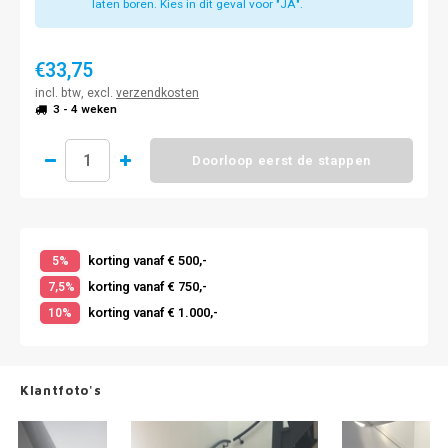
laten boren. Kies in dit geval voor "JA".
€33,75
incl. btw, excl.
verzendkosten
3 - 4 weken
Doorloop eerst de stappen
korting vanaf € 500,-
5%
korting vanaf € 750,-
7,5%
korting vanaf € 1.000,-
10%
Klantfoto's