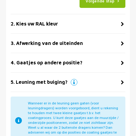
Volgende stap
2
.
Kies uw RAL kleur
3
.
Afwerking van de uiteinden
4
.
Gaatjes op andere positie?
5
.
Leuning met buiging?
Wanneer er in de leuning geen gaten (voor
leuningdragers) worden voorgeboord, dient u rekening
te houden met twee kleine gaatjes t.b.v. het
coatingproces. U kunt deze gaatjes aan de muurzijde /
onderzijde positioneren, zodat ze niet zichtbaar zijn.
Weet u al waar de 2 buitenste dragers komen? Dan
adviseren wij om op die posities de coating gaatjes te