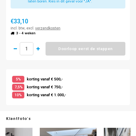
laten boren. Kies in dit geval voor "JA".
€33,10
incl. btw, excl.
verzendkosten
3 - 4 weken
Doorloop eerst de stappen
korting vanaf € 500,-
5%
korting vanaf € 750,-
7,5%
korting vanaf € 1.000,-
10%
Klantfoto's