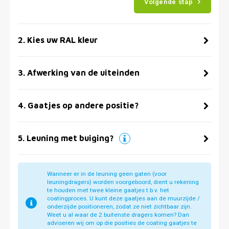
Volgende stap
2
.
Kies uw RAL kleur
3
.
Afwerking van de uiteinden
4
.
Gaatjes op andere positie?
5
.
Leuning met buiging?
Wanneer er in de leuning geen gaten (voor
leuningdragers) worden voorgeboord, dient u rekening
te houden met twee kleine gaatjes t.b.v. het
coatingproces. U kunt deze gaatjes aan de muurzijde /
onderzijde positioneren, zodat ze niet zichtbaar zijn.
Weet u al waar de 2 buitenste dragers komen? Dan
adviseren wij om op die posities de coating gaatjes te