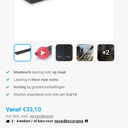
pleuning staal
hroeven
A
pleuning smeedijzer
r en tap
pleuning gunmetal
rderobestang
pleuning brons
+2
ulaire leuningen
Maatwerk
leuning ook
op maat
Leuning in
kleur naar wens
Korting
bij grotere bestellingen
Klanten waarderen ons met een
9,4/10
Vanaf
€33,10
incl. btw , excl.
verzendkosten
3 - 4 weken
/ of kies voor
spoedbezorging