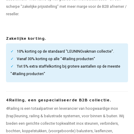
pleuning staal
hroeven
A
scherpe "zakelijke prijsstelling" met meer marge voor de B2B afnemer /
reseller.
pleuning smeedijzer
r en tap
pleuning gunmetal
rderobestang
Zakelijke korting.
pleuning brons
10%
korting op de standaard "LEUNINGvakman collectie".
Vanaf 30%
korting op alle "4Railing producten"
ulaire leuningen
Tot 5%
extra staffelkorting bij grotere aantallen op de meeste
"4Railing producten"
4Railing, een gespecialiseerde B2B collectie.
4Railing is een totaalpartner en leverancier van hoogwaardige inox
(trap)leuning, railing & balustrade systemen, voor binnen & buiten. Wij
bieden een gerichte collectie topkwaliteit inox steunen, verbinders,
bochten, koppelstukken, (voorgeboorde) balusters, lasflenzen,