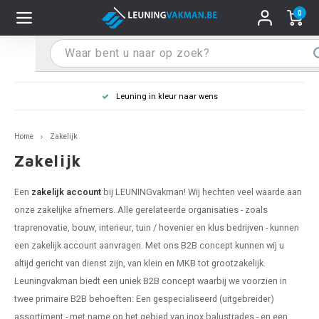
0
Hoofdmenu / Leuninghouders
Hoofdmenu / Tips & Tricks
Hoofdmenu / Trapleuning
Hoofdmenu / Extra
Leuninghouders
Tips & Tricks
Trapleuning
Extra
Leuning in kleur naar wens
pleuning inox
ninghouder inox
stiften
T
T
T
T
T
T
T
T
T
T
L
L
L
L
L
L
pleuning inmeten
Home
Zakelijk
pleuning zwart
uninghouder zwart
hoonmaak en onderhoud
T
T
T
T
T
T
T
T
T
T
L
L
L
L
L
L
pleuning monteren
Zakelijk
pleuning antraciet
ninghouder antraciet
stekhoek (voor een trapleuning)
T
T
T
T
T
T
T
T
T
T
L
L
A
A
L
A
Een
zakelijk account
bij LEUNINGvakman! Wij hechten veel waarde aan
onze zakelijke afnemers. Alle gerelateerde organisaties - zoals
pleuning grijs
ninghouder wit
ox einddoppen
T
T
T
A
T
T
A
T
A
A
L
A
A
traprenovatie, bouw, interieur, tuin / hovenier en klus bedrijven - kunnen
een zakelijk account aanvragen. Met ons B2B concept kunnen wij u
pleuning wit
ninghouder RAL kleur naar wens
x bochten en koppelstukken
T
T
A
A
T
A
A
altijd gericht van dienst zijn, van klein en MKB tot grootzakelijk.
Leuningvakman biedt een uniek B2B concept waarbij we voorzien in
pleuning RAL kleur naar wens
ninghouder staal
x flensen
T
A
A
twee primaire B2B behoeften: Een gespecialiseerd (uitgebreider)
assortiment - met name op het gebied van inox balustrades - en een