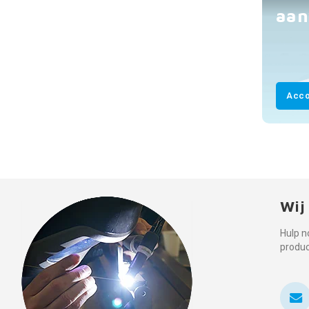
aan
Acco
Wij
Hulp n
produ