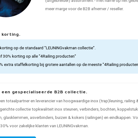
(uitgebreider) assortiment - met name op het gebied
meer marge voor de B2B afnemer / reseller.
 korting.
korting op de standaard "LEUNINGvakman collectie".
af 30%
korting op alle "4Railing producten"
5%
extra staffelkorting bij grotere aantallen op de meeste "4Railing producte
, een gespecialiseerde B2B collectie.
 een totaalpartner en leverancier van hoogwaardige inox (trap)leuning, railing
gerichte collectie topkwaliteit inox steunen, verbinders, bochten, koppelstu
, glasklemmen, asverbinders, buizen & kokers (railingen) en eindkappen. Voo
n 30% voor zakelijke klanten van LEUNINGvakman.