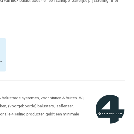
 van inox balustrades - en een scherpe "zakelijke prijsstelling" met
n"
 & balustrade systemen, voor binnen & buiten. Wij
kken, (voorgeboorde) balusters, lasflenzen,
r alle 4Railing producten geldt een minimale