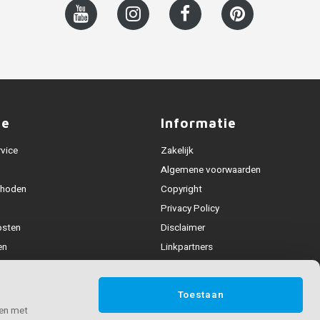
ce
Informatie
rvice
Zakelijk
Algemene voorwaarden
thoden
Copyright
Privacy Policy
osten
Disclaimer
en
Linkpartners
Alle leuningen
fhandeling
Toestaan
ijden & contact
 en met