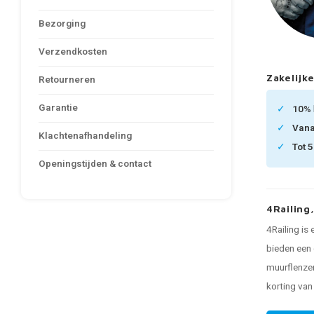
Bezorging
Verzendkosten
Zakelijke
Retourneren
Garantie
10%
Van
Klachtenafhandeling
Tot 
Openingstijden & contact
4Railing
4Railing is
bieden een 
muurflenzen
korting va