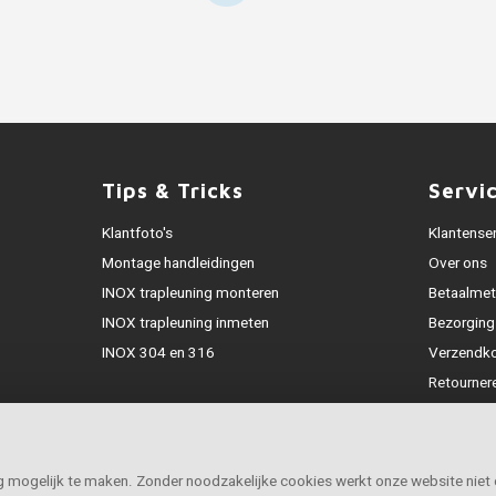
Tips & Tricks
Servi
Klantfoto's
Klantense
Montage handleidingen
Over ons
INOX trapleuning monteren
Betaalme
INOX trapleuning inmeten
Bezorging
INOX 304 en 316
Verzendk
Retourner
Garantie
Klachtena
Openingst
ig mogelijk te maken. Zonder noodzakelijke cookies werkt onze website niet