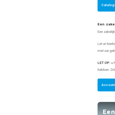
Catalog
Een zake
Een zakelij
Let er hierb
met uw gebr
LET OP:
u 
hebben. Di
Account
Een