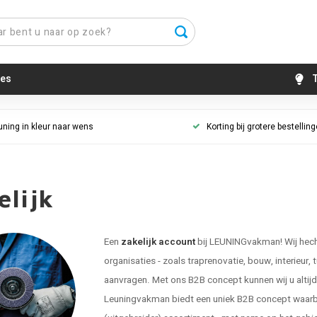
es
T
uning in kleur naar wens
Korting bij grotere bestellin
elijk
Een
zakelijk account
bij LEUNINGvakman! Wij hecht
organisaties - zoals traprenovatie, bouw, interieur, 
aanvragen. Met ons B2B concept kunnen wij u altijd g
Leuningvakman biedt een uniek B2B concept waarbij