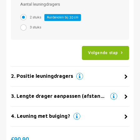
Aantal leuningdragers
2 stuks
Aanbevolen bij
cm
30
3 stuks
Volgende stap
2
.
Positie leuningdragers
3
.
Lengte drager aanpassen (afstand muur)
4
.
Leuning met buiging?
€90,90