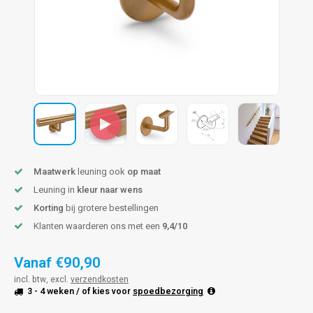
pleuning staal
hroeven
A
pleuning smeedijzer
r en tap
pleuning gunmetal
rderobestang
pleuning brons
ulaire leuningen
Maatwerk
leuning ook
op maat
Leuning in
kleur naar wens
Korting
bij grotere bestellingen
Klanten waarderen ons met een
9,4/10
Vanaf
€90,90
incl. btw, excl.
verzendkosten
3 - 4 weken
/ of kies voor
spoedbezorging