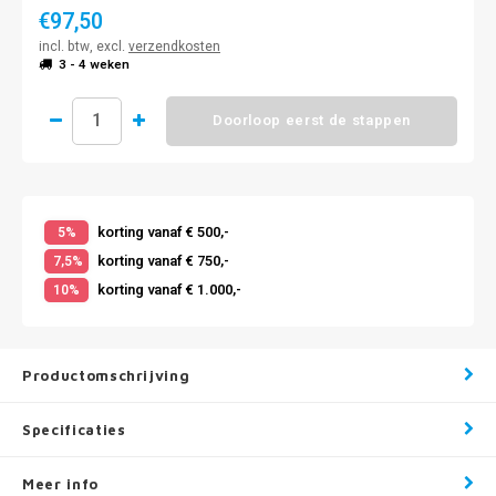
€97,50
incl. btw, excl.
verzendkosten
3 - 4 weken
Doorloop eerst de stappen
korting vanaf € 500,-
5%
korting vanaf € 750,-
7,5%
korting vanaf € 1.000,-
10%
Productomschrijving
Specificaties
Meer info