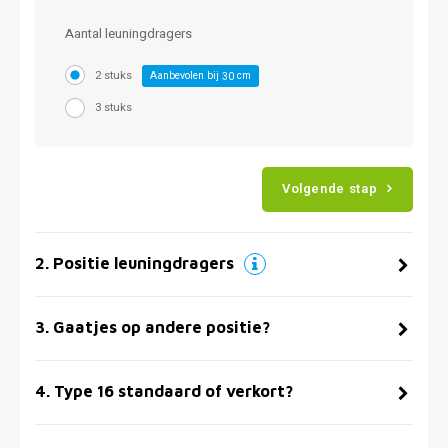
Aantal leuningdragers
2 stuks
Aanbevolen bij
cm
30
3 stuks
Volgende stap
2
.
Positie leuningdragers
3
.
Gaatjes op andere positie?
4
.
Type 16 standaard of verkort?