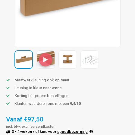
pleuning staal
hroeven
A
pleuning smeedijzer
r en tap
pleuning gunmetal
rderobestang
pleuning brons
ulaire leuningen
Maatwerk
leuning ook
op maat
Leuning in
kleur naar wens
Korting
bij grotere bestellingen
Klanten waarderen ons met een
9,4/10
Vanaf
€97,50
incl. btw, excl.
verzendkosten
3 - 4 weken
/ of kies voor
spoedbezorging