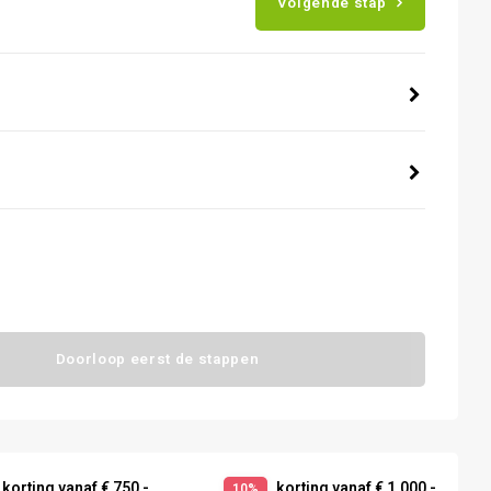
Volgende stap
Doorloop eerst de stappen
korting vanaf € 750,-
korting vanaf € 1.000,-
10%