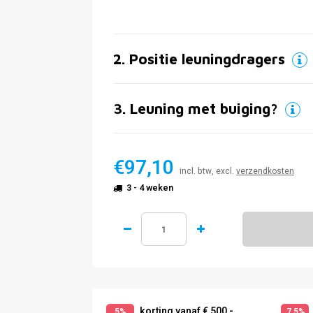
2
.
Positie leuningdragers
3
.
Leuning met buiging?
€97,10
incl. btw, excl.
verzendkosten
3 - 4 weken
korting vanaf € 500,-
5%
7,5%