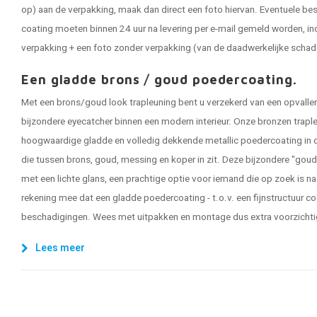
op) aan de verpakking, maak dan direct een foto hiervan. Eventuele be
coating moeten binnen 24 uur na levering per e-mail gemeld worden, in
verpakking + een foto zonder verpakking (van de daadwerkelijke schad
Een gladde brons / goud poedercoating.
Met een brons/goud look trapleuning bent u verzekerd van een opvallende
bijzondere eyecatcher binnen een modern interieur. Onze bronzen traple
hoogwaardige gladde en volledig dekkende metallic poedercoating in de
die tussen brons, goud, messing en koper in zit. Deze bijzondere "goude
met een lichte glans, een prachtige optie voor iemand die op zoek is n
rekening mee dat een gladde poedercoating - t.o.v. een fijnstructuur coa
beschadigingen. Wees met uitpakken en montage dus extra voorzichti
Lees meer