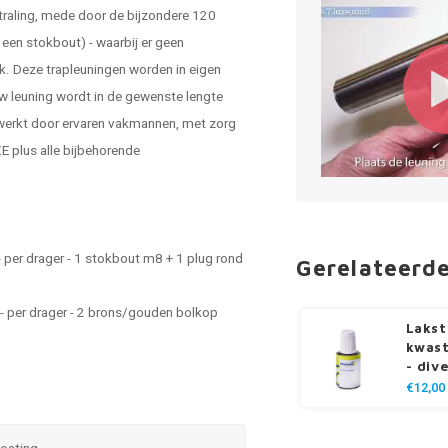
straling, mede door de bijzondere 120
een stokbout) - waarbij er geen
ok. Deze trapleuningen worden in eigen
w leuning wordt in de gewenste lengte
werkt door ervaren vakmannen, met zorg
E plus alle bijbehorende
 per drager - 1 stokbout m8 + 1 plug rond
Gerelateerd
- per drager - 2 brons/gouden bolkop
Lakst
kwast
- div
€12,00