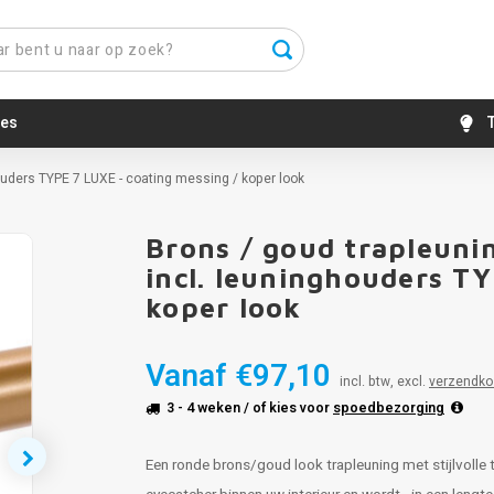
es
T
houders TYPE 7 LUXE - coating messing / koper look
Brons / goud trapleunin
incl. leuninghouders T
koper look
Vanaf
€97,10
incl. btw, excl.
verzendko
3 - 4 weken
/ of kies voor
spoedbezorging
Een ronde brons/goud look trapleuning met stijlvolle 