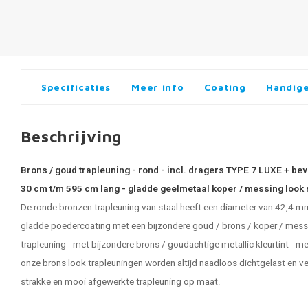
Specificaties
Meer info
Coating
Handige
Beschrijving
Brons / goud trapleuning - rond - incl. dragers TYPE 7 LUXE + be
30 cm t/m 595 cm lang - gladde geelmetaal koper / messing look 
De ronde bronzen trapleuning van staal heeft een diameter van 42,4 m
gladde poedercoating met een bijzondere goud / brons / koper / messing
trapleuning - met bijzondere brons / goudachtige metallic kleurtint - met
onze
brons look trapleuningen
worden altijd naadloos dichtgelast en v
strakke en mooi afgewerkte
trapleuning op maat
.