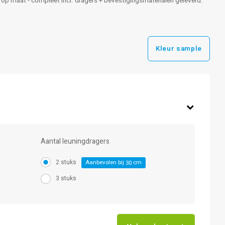
te op maat - compleet incl. dragers + bevestigingsmaterialen geleverd.
Kleur sample
Aantal leuningdragers
2 stuks
Aanbevolen bij
cm
30
3 stuks