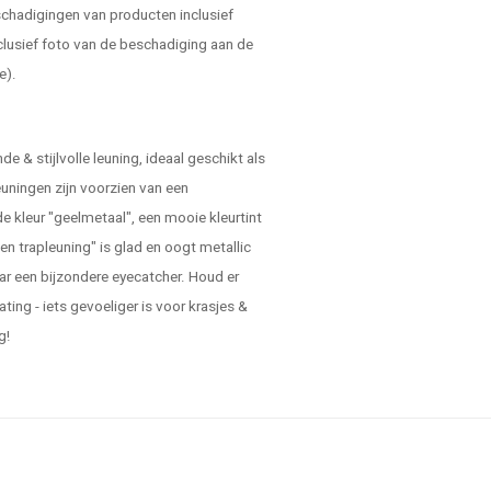
schadigingen van producten inclusief
clusief foto van de beschadiging aan de
e).
 & stijlvolle leuning, ideaal geschikt als
uningen zijn voorzien van een
 kleur "geelmetaal", een mooie kleurtint
n trapleuning" is glad en oogt metallic
aar een bijzondere eyecatcher. Houd er
ting - iets gevoeliger is voor krasjes &
g!