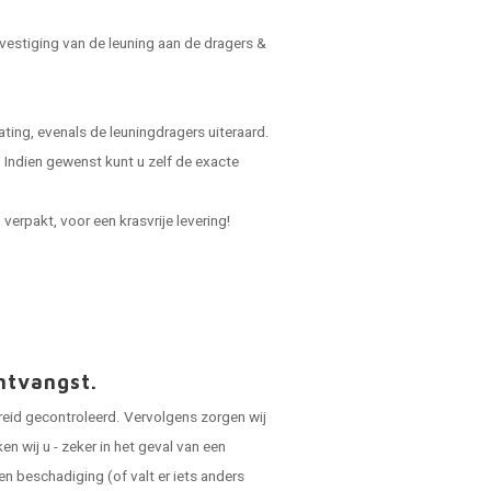
vestiging van de leuning aan de dragers &
ing, evenals de leuningdragers uiteraard.
Indien gewenst kunt u zelf de exacte
verpakt, voor een krasvrije levering!
ntvangst.
reid gecontroleerd. Vervolgens zorgen wij
 wij u - zeker in het geval van een
en beschadiging (of valt er iets anders