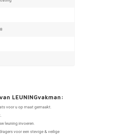
coating
m8
t van LEUNINGvakman:
laats voor u op maat gemaakt.
.
uw leuning invoeren.
dragers voor een stevige & veilige