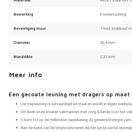
Materiaal
INOX / Staal incl. 
Bewerking
Poedercoating
Bevestiging muur
1 inox stokbout 
Diameter
42,4 mm
Wanddikte
2,35 mm
Meer info
Een gecoate leuning met dragers op maa
Uw trapleuning is vervaardigd uit staal en wordt in eigen werkp
Dit doen onze ervaren vakmannen met zorg & liefde voor het vak
U kunt tot op de millimeter nauwkeurig de gewenste lengte van 
Aan de hand van de lengte adviseren wij het juiste aantal leuning