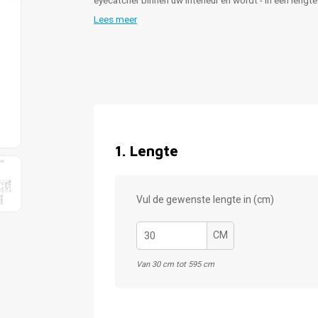
eyecatcher binnen uw interieur en wordt - in een leng
Lees meer
1
.
Lengte
Vul de gewenste lengte in (cm)
CM
Van 30 cm tot 595 cm