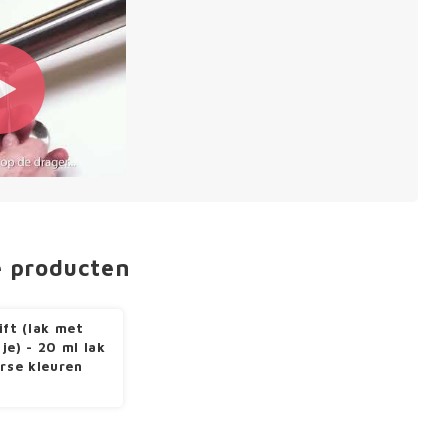
e producten
ift (lak met
je) - 20 ml lak
erse kleuren