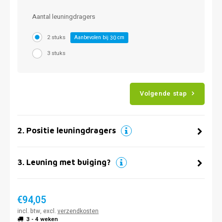
Aantal leuningdragers
2 stuks
Aanbevolen bij
cm
30
3 stuks
Volgende stap
2
.
Positie leuningdragers
3
.
Leuning met buiging?
€94,05
incl. btw, excl.
verzendkosten
3 - 4 weken