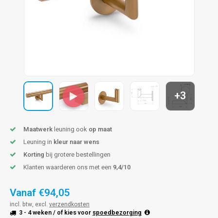
pleuning staal
hroeven
A
pleuning smeedijzer
r en tap
pleuning gunmetal
rderobestang
pleuning brons
+3
ulaire leuningen
Maatwerk
leuning ook
op maat
Leuning in
kleur naar wens
Korting
bij grotere bestellingen
Klanten waarderen ons met een
9,4/10
Vanaf
€94,05
incl. btw, excl.
verzendkosten
3 - 4 weken
/ of kies voor
spoedbezorging