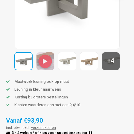
pleuning staal
hroeven
A
pleuning smeedijzer
r en tap
pleuning gunmetal
rderobestang
pleuning brons
+4
ulaire leuningen
Maatwerk
leuning ook
op maat
Leuning in
kleur naar wens
Korting
bij grotere bestellingen
Klanten waarderen ons met een
9,4/10
Vanaf
€93,90
incl. btw , excl.
verzendkosten
3 - 4 weken
/ of kies voor
spoedbezorging