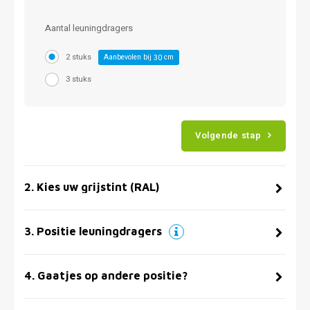
Aantal leuningdragers
2 stuks
Aanbevolen bij
cm
30
3 stuks
Volgende stap
2
.
Kies uw grijstint (RAL)
3
.
Positie leuningdragers
4
.
Gaatjes op andere positie?