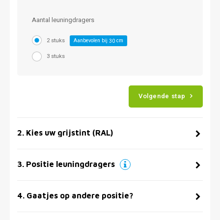
Aantal leuningdragers
2 stuks
Aanbevolen bij
cm
30
3 stuks
Volgende stap
2
.
Kies uw grijstint (RAL)
3
.
Positie leuningdragers
4
.
Gaatjes op andere positie?