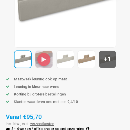
pleuning staal
hroeven
A
pleuning smeedijzer
r en tap
pleuning gunmetal
rderobestang
pleuning brons
+1
ulaire leuningen
Maatwerk
leuning ook
op maat
Leuning in
kleur naar wens
Korting
bij grotere bestellingen
Klanten waarderen ons met een
9,4/10
Vanaf
€95,70
incl. btw , excl.
verzendkosten
3 - 4 weken
/ of kies voor
spoedbezorging