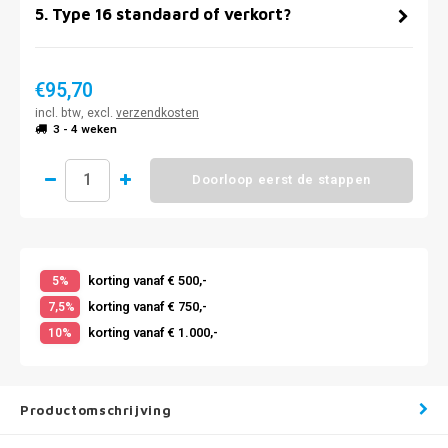
5
.
Type 16 standaard of verkort?
€95,70
incl. btw, excl.
verzendkosten
3 - 4 weken
Doorloop eerst de stappen
korting vanaf € 500,-
5%
korting vanaf € 750,-
7,5%
korting vanaf € 1.000,-
10%
Productomschrijving