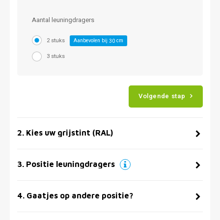
Aantal leuningdragers
2 stuks
Aanbevolen bij
cm
30
3 stuks
Volgende stap
2
.
Kies uw grijstint (RAL)
3
.
Positie leuningdragers
4
.
Gaatjes op andere positie?