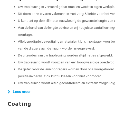
Uw trapleuning is vervaardigd uit staal en wordt in eigen werkp
Dit doen onze ervaren vakmannen met zorg & liefde voor het vak
U kunt tot op de millimeter nauwkeurig de gewenste lengte van 
Aan de hand van de lengte adviseren wij het juiste aantal leuning
montage.
Alle benodigde bevestigingsmaterialen t.b.v. montage - voor be
van de dragers aan de muur - worden meegeleverd.
De uiteindes van uw trapleuning worden altijd netjes afgewerkt.
Uw trapleuning wordt voorzien van een hoogwaardige poedercoat
De gaten voor de leuningdragers worden door ons voorgeboord. 
positie invoeren. Ook kunt u kiezen voor niet voorboren.
Uw trapleuning wordt altijd gecontroleerd en extreem zorgvuldig 
Lees meer
Coating