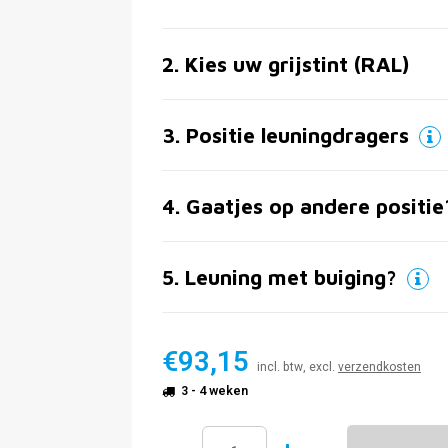
2
.
Kies uw grijstint (RAL)
3
.
Positie leuningdragers
4
.
Gaatjes op andere positie
5
.
Leuning met buiging?
€93,15
incl. btw, excl.
verzendkosten
3 - 4 weken