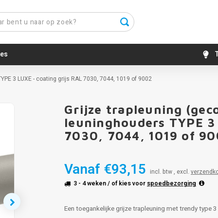
es
T
 TYPE 3 LUXE - coating grijs RAL 7030, 7044, 1019 of 9002
Grijze trapleuning (geco
leuninghouders TYPE 3 
7030, 7044, 1019 of 9
Vanaf
€93,15
incl. btw , excl.
verzendk
3 - 4 weken
/ of kies voor
spoedbezorging
Een toegankelijke grijze trapleuning met trendy type 3 