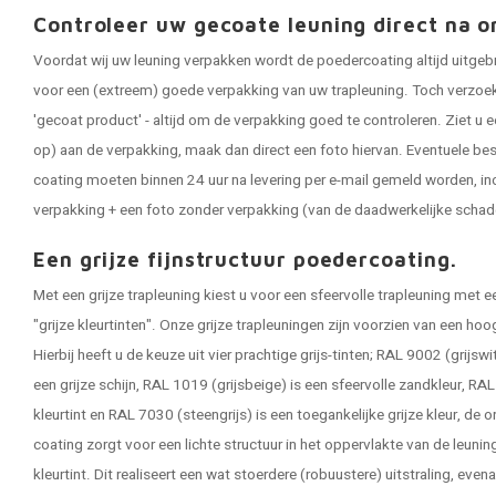
Controleer uw gecoate leuning direct na o
Voordat wij uw leuning verpakken wordt de poedercoating altijd uitgeb
voor een (extreem) goede verpakking van uw trapleuning. Toch verzoeken
'gecoat product' - altijd om de verpakking goed te controleren. Ziet u e
op) aan de verpakking, maak dan direct een foto hiervan. Eventuele be
coating moeten binnen 24 uur na levering per e-mail gemeld worden, in
verpakking + een foto zonder verpakking (van de daadwerkelijke schad
Een grijze fijnstructuur poedercoating.
Met een grijze trapleuning kiest u voor een sfeervolle trapleuning met e
"grijze kleurtinten". Onze grijze trapleuningen zijn voorzien van een ho
Hierbij heeft u de keuze uit vier prachtige grijs-tinten; RAL 9002 (grijs
een grijze schijn, RAL 1019 (grijsbeige) is een sfeervolle zandkleur, RAL 
kleurtint en RAL 7030 (steengrijs) is een toegankelijke grijze kleur, de ori
coating zorgt voor een lichte structuur in het oppervlakte van de leunin
kleurtint. Dit realiseert een wat stoerdere (robuustere) uitstraling, eve