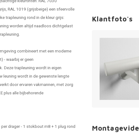
ijsachtige kleurtinten: RAL 7030
tgrijs, RAL 1019 (grijsbeige) een sfeervolle
e trapleuning rond in de kleur grijs:
Klantfoto's
uning worden altijd naadloos dichtgelast
trapleuning.
vormgeving combineert met een moderne
) - waarbij er geen
ok. Deze
trapleuning
wordt in eigen
w leuning wordt in de gewenste lengte
werkt door ervaren vakmannen, met zorg
E plus alle bijbehorende
 per drager - 1 stokbout m8 + 1 plug rond
Montagevide