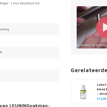
drager - 1 inox inbusbout m6..
coating
m8
Gerelateerd
Lakst
kwast
- div
€12,00
t van LEUNINGvakman: