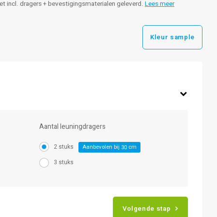
leet incl. dragers + bevestigingsmaterialen geleverd.
Lees meer
Kleur sample
Aantal leuningdragers
2 stuks
Aanbevolen bij
cm
30
3 stuks
Volgende stap