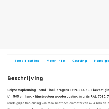
Specificaties
Meer info
Coating
Handige
Beschrijving
Grijze trapleuning - rond - incl. dragers TYPE 3 LUXE + bevestig
t/m 595 cm lang - fijnstructuur poedercoating in grijs RAL 7030, 
ronde
grijze trapleuning van staal
heeft een diameter van 42,4 mm en i