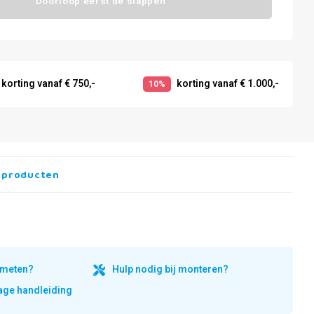
Doorloop eerst de stappen
korting vanaf € 750,-
korting vanaf € 1.000,-
10%
 producten
inmeten?
Hulp nodig bij monteren?
ge handleiding