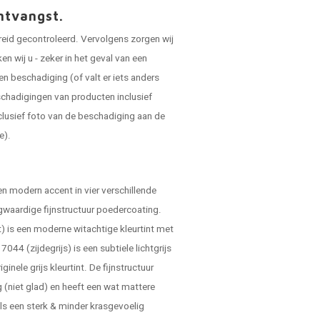
ntvangst.
reid gecontroleerd. Vervolgens zorgen wij
 wij u - zeker in het geval van een
en beschadiging (of valt er iets anders
schadigingen van producten inclusief
clusief foto van de beschadiging aan de
e).
en modern accent in vier verschillende
ogwaardige fijnstructuur poedercoating.
wit) is een moderne witachtige kleurtint met
7044 (zijdegrijs) is een subtiele lichtgrijs
ginele grijs kleurtint. De fijnstructuur
g (niet glad) en heeft een wat mattere
nals een sterk & minder krasgevoelig