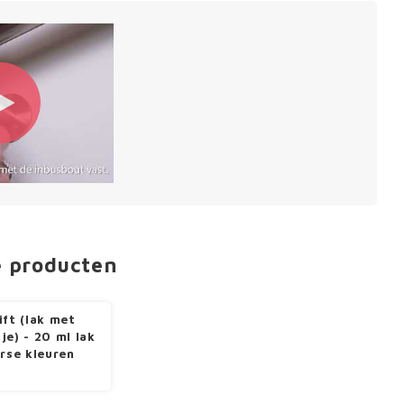
e producten
ift (lak met
je) - 20 ml lak
erse kleuren