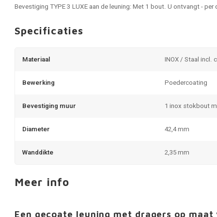
Bevestiging TYPE 3 LUXE aan de leuning: Met 1 bout. U ontvangt - per 
Specificaties
Materiaal
INOX / Staal incl. 
Bewerking
Poedercoating
Bevestiging muur
1 inox stokbout 
Diameter
42,4 mm
Wanddikte
2,35 mm
Meer info
Een gecoate leuning met dragers op maa