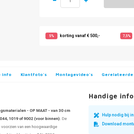
korting vanaf € 500,-
5%
7,5%
 info
Klantfoto's
Montagevideo's
Gerelateerde
Handige info
ingsmaterialen - OP MAAT - van 30 cm
Hulp nodig bij 
7044, 1019 of 9002 (voor binnen).
De
Download monta
s voorzien van een hoogwaardige