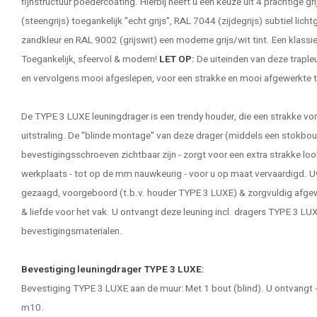
fijnstructuur poedercoating. Hierbij heeft u een keuze uit 4 prachtige gr
(steengrijs) toegankelijk "echt grijs", RAL 7044 (zijdegrijs) subtiel lich
zandkleur en RAL 9002 (grijswit) een moderne grijs/wit tint. Een klassiek
Toegankelijk, sfeervol & modern!
LET OP:
De uiteinden van deze traple
en vervolgens mooi afgeslepen, voor een strakke en mooi afgewerkte 
De TYPE 3 LUXE leuningdrager is een trendy houder, die een strakke 
uitstraling. De "blinde montage" van deze drager (middels een stokbout
bevestigingsschroeven zichtbaar zijn - zorgt voor een extra strakke lo
werkplaats - tot op de mm nauwkeurig - voor u op maat vervaardigd. U
gezaagd, voorgeboord (t.b.v. houder TYPE 3 LUXE) & zorgvuldig afge
& liefde voor het vak. U ontvangt deze leuning incl. dragers TYPE 3 LUX
bevestigingsmaterialen.
Bevestiging leuningdrager TYPE 3 LUXE:
Bevestiging TYPE 3 LUXE aan de muur: Met 1 bout (blind). U ontvangt -
m10.