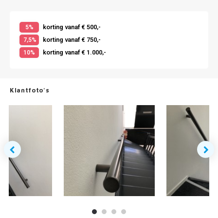
korting vanaf € 500,-
5%
korting vanaf € 750,-
7,5%
korting vanaf € 1.000,-
10%
Klantfoto's