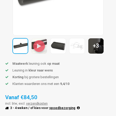
pleuning staal
hroeven
A
pleuning smeedijzer
r en tap
pleuning gunmetal
rderobestang
pleuning brons
+3
ulaire leuningen
Maatwerk
leuning ook
op maat
Leuning in
kleur naar wens
Korting
bij grotere bestellingen
Klanten waarderen ons met een
9,4/10
Vanaf
€84,50
incl. btw, excl.
verzendkosten
3 - 4 weken
/ of kies voor
spoedbezorging