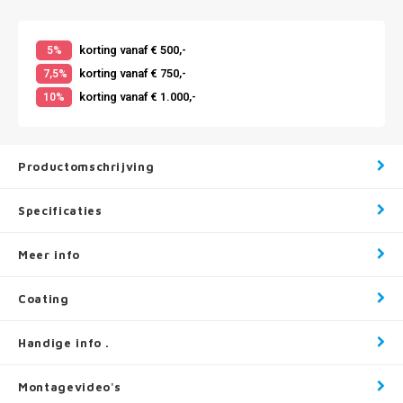
korting vanaf € 500,-
5%
korting vanaf € 750,-
7,5%
korting vanaf € 1.000,-
10%
Productomschrijving
Specificaties
Meer info
Coating
Handige info .
Montagevideo's