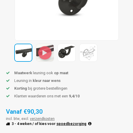
pleuning staal
hroeven
A
pleuning smeedijzer
r en tap
pleuning gunmetal
rderobestang
pleuning brons
ulaire leuningen
Maatwerk
leuning ook
op maat
Leuning in
kleur naar wens
Korting
bij grotere bestellingen
Klanten waarderen ons met een
9,4/10
Vanaf
€90,30
incl. btw, excl.
verzendkosten
3 - 4 weken
/ of kies voor
spoedbezorging