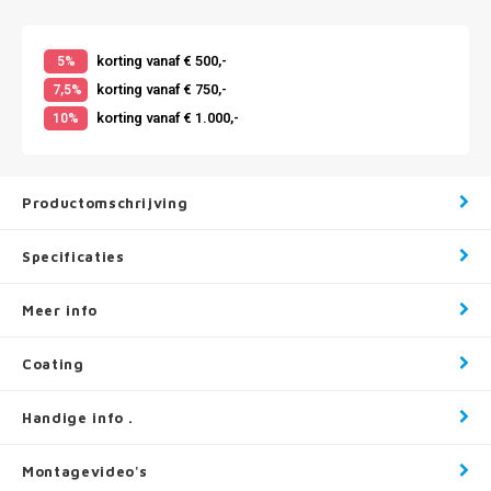
korting vanaf € 500,-
5%
korting vanaf € 750,-
7,5%
korting vanaf € 1.000,-
10%
Productomschrijving
Specificaties
Meer info
Coating
Handige info .
Montagevideo's