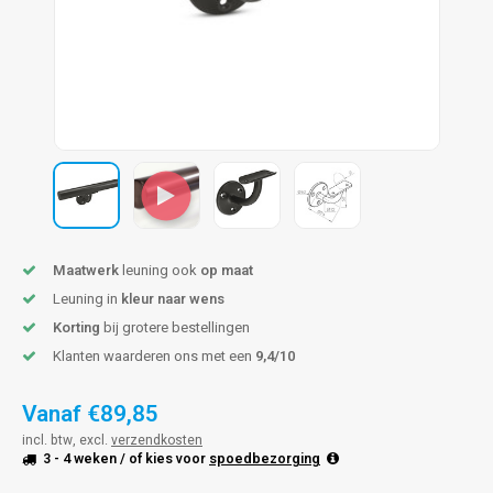
pleuning staal
hroeven
A
pleuning smeedijzer
r en tap
pleuning gunmetal
rderobestang
pleuning brons
ulaire leuningen
Maatwerk
leuning ook
op maat
Leuning in
kleur naar wens
Korting
bij grotere bestellingen
Klanten waarderen ons met een
9,4/10
Vanaf
€89,85
incl. btw, excl.
verzendkosten
3 - 4 weken
/ of kies voor
spoedbezorging