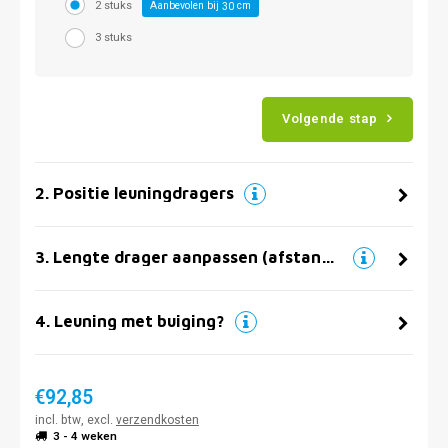
2 stuks
Aanbevolen bij
cm
30
3 stuks
Volgende stap
2
.
Positie leuningdragers
3
.
Lengte drager aanpassen (afstand muur)
4
.
Leuning met buiging?
€92,85
incl. btw, excl.
verzendkosten
3 - 4 weken