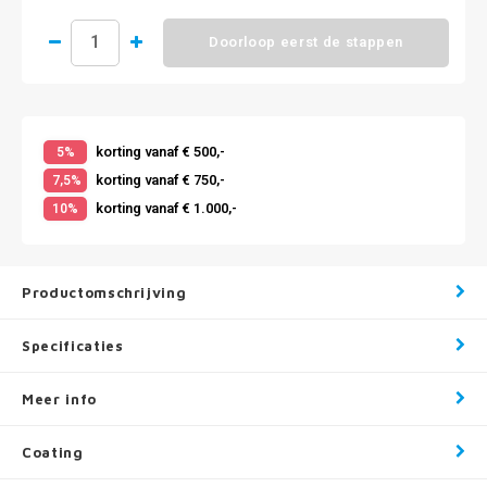
Doorloop eerst de stappen
korting vanaf € 500,-
5%
korting vanaf € 750,-
7,5%
korting vanaf € 1.000,-
10%
Productomschrijving
Specificaties
Meer info
Coating