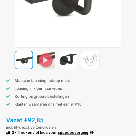
pleuning staal
hroeven
A
pleuning smeedijzer
r en tap
pleuning gunmetal
rderobestang
pleuning brons
ulaire leuningen
Maatwerk
leuning ook
op maat
Leuning in
kleur naar wens
Korting
bij grotere bestellingen
Klanten waarderen ons met een
9,4/10
Vanaf
€92,85
incl. btw, excl.
verzendkosten
3 - 4 weken
/ of kies voor
spoedbezorging